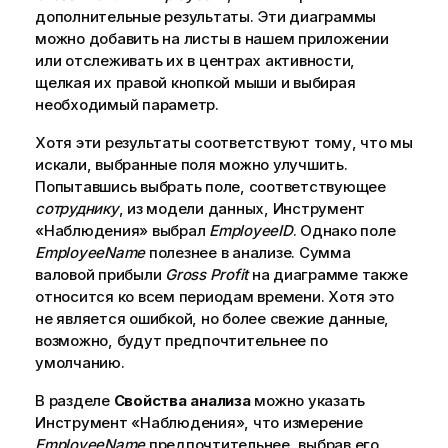
дополнительные результаты.
Эти диаграммы
можно добавить на
листы
в нашем приложении
или отслеживать их в центрах активности,
щелкая их правой кнопкой мыши и выбирая
необходимый параметр.
Хотя эти результаты соответствуют тому, что мы
искали, выбранные
поля
можно улучшить.
Попытавшись выбрать поле, соответствующее
сотруднику
, из модели данных,
Инструмент
«Наблюдения»
выбрал
EmployeeID
. Однако поле
EmployeeName
полезнее в анализе. Сумма
валовой прибыли
Gross Profit
на диаграмме также
относится ко всем периодам времени. Хотя это
не является ошибкой, но более свежие данные,
возможно, будут предпочтительнее по
умолчанию.
В разделе
Свойства анализа
можно указать
Инструмент «Наблюдения»
, что измерение
EmployeeName
предпочтительнее, выбрав его.