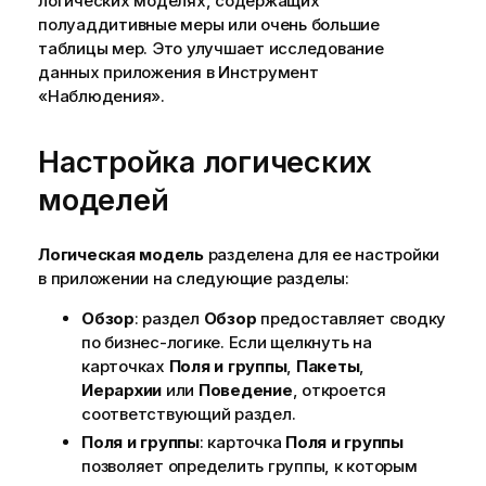
логических моделях, содержащих
полуаддитивные
меры
или очень большие
таблицы мер. Это улучшает исследование
данных приложения в
Инструмент
«Наблюдения»
.
Настройка логических
моделей
Логическая модель
разделена для ее настройки
в приложении на следующие разделы:
Обзор
: раздел
Обзор
предоставляет сводку
по бизнес-логике. Если щелкнуть на
карточках
Поля и группы
,
Пакеты
,
Иерархии
или
Поведение
, откроется
соответствующий раздел.
Поля и группы
: карточка
Поля и группы
позволяет определить группы, к которым