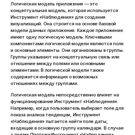
к
Логическая модель приложения — это
и
концептуальная модель, которая используется
н
Инструмент «Наблюдения»
для создания
ф
визуализаций. Она строится на основе базовой
о
модели данных приложения. Каждое приложение
р
имеет одну логическую модель. Ключевыми
м
компонентами логической модели являются поля
а
и основные элементы. Они организованы в группы.
ц
Группы указывают на концептуальную связь или
и
отношение между полями или основными
и
элементами. В логической модели также
содержится информация о возможных
отношениях между группами.
Логическая модель непосредственно влияет на
функционирование
Инструмент «Наблюдения»
.
Например, когда пользователь выбирает поле для
показа анализа тенденции,
Инструмент
«Наблюдения»
пытается найти поле даты,
входящее в основную группу календаря. В случае
с полем
Продажи
Инструмент «Наблюдения»