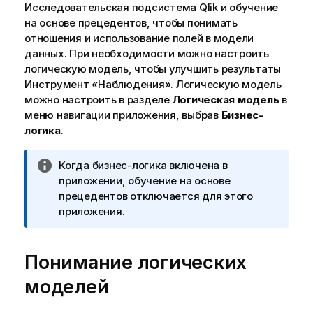
Исследовательская подсистема Qlik
и обучение
на основе прецедентов, чтобы понимать
отношения и использование полей в модели
данных. При необходимости можно настроить
логическую модель, чтобы улучшить результаты
Инструмент «Наблюдения»
. Логическую модель
можно настроить в разделе
Логическая модель
в
меню навигации приложения, выбрав
Бизнес-
логика
.
П
Когда
бизнес-логика
включена в
р
приложении
, обучение на основе
и
прецедентов отключается для этого
м
приложения.
е
ч
Понимание логических
а
н
моделей
и
е