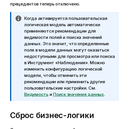
прецедентов теперь отключено.
П
Когда активируется пользовательская
р
логическая модель автоматически
и
применяются рекомендации для
м
видимости полей и поиска значений
е
данных. Это значит, что определенные
ч
поля в модели данных могут оказаться
а
недоступными для просмотра или поиска
н
в
Инструмент «Наблюдения»
. Можно
и
изменить конфигурацию логической
е
модели, чтобы отменить эти
к
рекомендации или применить другие
и
пользовательские настройки. См.
н
Видимость
и
Поиск значения данных
.
ф
о
Сброс бизнес-логики
р
м
а