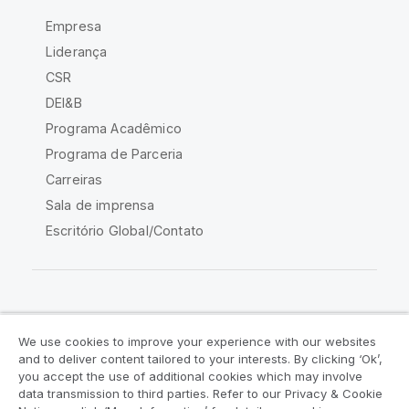
Empresa
Liderança
CSR
DEI&B
Programa Acadêmico
Programa de Parceria
Carreiras
Sala de imprensa
Escritório Global/Contato
Comunidade Qlik
We use cookies to improve your experience with our websites
and to deliver content tailored to your interests. By clicking ‘Ok’,
Acordos legais
Termos do produto
you accept the use of additional cookies which may involve
data transmission to third parties. Refer to our Privacy & Cookie
Legal Policies
Políticas Legais