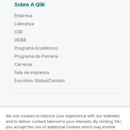
Sobre A Qlik
Empresa
Liderança
CSR
DEI&B
Programa Acadêmico
Programa de Parceria
Carreiras
Sala de imprensa
Escritório Global/Contato
Comunidade Qlik
We use cookies to improve your experience with our websites
and to deliver content tailored to your interests. By clicking ‘Ok’,
Acordos legais
Termos do produto
you accept the use of additional cookies which may involve