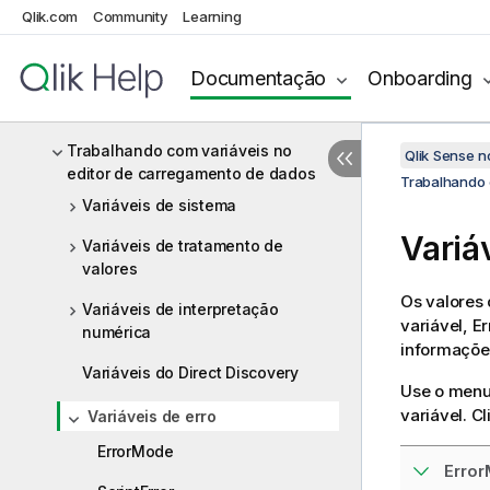
gráficos
Qlik.com
Community
Learning
Visão geral da sintaxe do script
Documentação
Onboarding
Palavras-chave e comandos de
script
Trabalhando com variáveis no
Qlik Sense 
editor de carregamento de dados
Trabalhando 
Variáveis de sistema
Variá
Variáveis de tratamento de
valores
Os valores 
Variáveis de interpretação
variável,
E
numérica
informações
Variáveis do Direct Discovery
Use o menu
variável. C
Variáveis de erro
ErrorMode
Erro