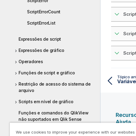
ScriptError
ScriptErrorCount
Scrip
ScriptErrorList
Scrip
Expressões de script
Expressões de gráfico
Scrip
Operadores
Funções de script e gráfico
Tópico ant
Variáve
Restrição de acesso do sistema de
arquivo
Scripts em nível de gráfico
Funções e comandos do QlikView
Recurs
não suportados em Qlik Sense
Ajuda
Funções e comandos não
We use cookies to improve your experience with our websites
Vídeos da