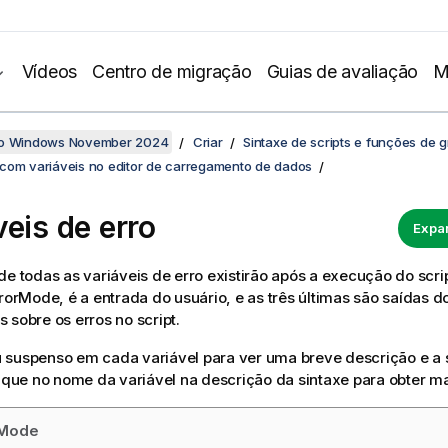
Vídeos
Centro de migração
Guias de avaliação
M
no Windows November 2024
Criar
Sintaxe de scripts e funções de g
com variáveis no editor de carregamento de dados
veis de erro
Expan
de todas as variáveis de erro existirão após a execução do scrip
rrorMode
, é a entrada do usuário, e as três últimas são saídas d
 sobre os erros no script.
 suspenso em cada variável para ver uma breve descrição e a 
lique no nome da variável na descrição da sintaxe para obter ma
rMode