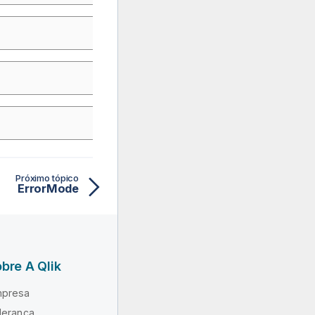
Próximo tópico
ErrorMode
bre A Qlik
presa
derança