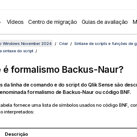
Vídeos
Centro de migração
Guias de avaliação
M
no Windows November 2024
Criar
Sintaxe de scripts e funções de g
a sintaxe do script
 é formalismo
Backus-Naur
?
s da linha de comando e do script do
Qlik Sense
são desc
enominada formalismo de
Backus-Naur
ou código
BNF
.
tabela fornece uma lista de símbolos usados no código
BNF
, c
 interpretados:
Descrição