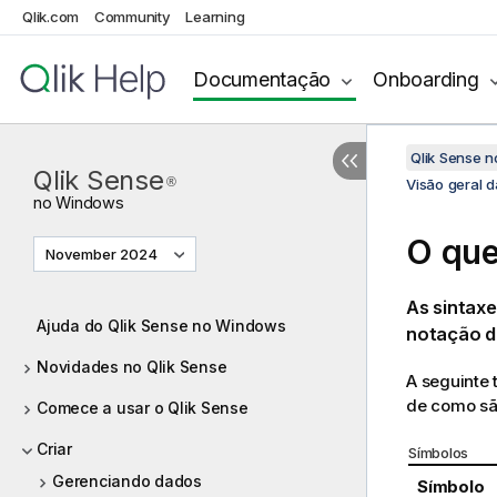
Qlik.com
Community
Learning
Documentação
Onboarding
Qlik Sense 
Qlik Sense
®
Visão geral d
no
Windows
O que
November 2024
As sintaxe
Ajuda do Qlik Sense no Windows
notação d
Novidades no Qlik Sense
A seguinte 
de como são
Comece a usar o Qlik Sense
Criar
Símbolos
Gerenciando dados
Símbolo