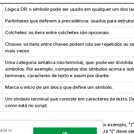
Lógica
OR
: o símbolo pode ser usado em qualquer um dos la
Parênteses que definem a precedência: usados para estrutur
Colchetes: os itens entre colchetes são opcionais.
Chaves: os itens entre chaves podem não ser repetidos ou se
mais vezes.
Uma categoria sintática não terminal, que: pode ser dividida
símbolos. Por exemplo, compostos dos símbolos acima e out
terminais, caracteres de texto e assim por diante.
Marca o início de um bloco que define um símbolo.
Um símbolo terminal que consiste em caracteres de texto. De
como está no script.
ímbolos terminais são impressos em
bold face
. Por exemplo, "(
 and to
o como um parêntese que define a precedência. Já "
(
" deve ser
Ok