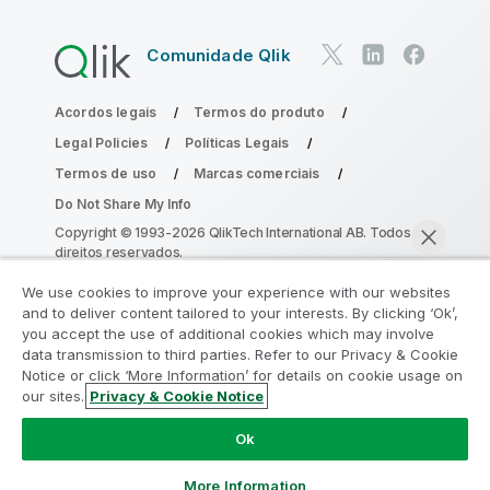
Comunidade Qlik
Acordos legais
Termos do produto
Legal Policies
Políticas Legais
Termos de uso
Marcas comerciais
Do Not Share My Info
Copyright © 1993-2026 QlikTech International AB. Todos os
direitos reservados.
We use cookies to improve your experience with our websites
and to deliver content tailored to your interests. By clicking ‘Ok’,
Participe do Programa de Modernização
you accept the use of additional cookies which may involve
data transmission to third parties. Refer to our Privacy & Cookie
do Analytics
Notice or click ‘More Information’ for details on cookie usage on
our sites.
Privacy & Cookie Notice
Modernize sem comprometer seus valiosos aplicativos
Bater papo agora
QlikView com o Programa de Modernização do Analytics.
Ok
Clique aqui
para mais informações ou entre em contato:
ampquestions@qlik.com
More Information