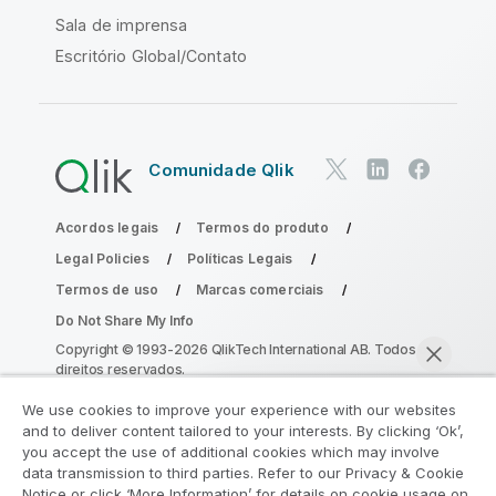
Sala de imprensa
Escritório Global/Contato
Comunidade Qlik
Acordos legais
Termos do produto
Legal Policies
Políticas Legais
Termos de uso
Marcas comerciais
Do Not Share My Info
Copyright © 1993-2026 QlikTech International AB. Todos os
direitos reservados.
We use cookies to improve your experience with our websites
and to deliver content tailored to your interests. By clicking ‘Ok’,
Participe do Programa de Modernização
you accept the use of additional cookies which may involve
data transmission to third parties. Refer to our Privacy & Cookie
do Analytics
Notice or click ‘More Information’ for details on cookie usage on