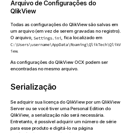
Arquivo de Configurações do
a
QlikView
Todas as configurações do QlikView são salvas em
um arquivo (em vez de serem gravadas no registro).
O arquivo,
, fica localizado em
Settings.ini
C:\Users\username\AppData\Roaming\QlikTech\QlikV
.
iew
As configurações do QlikView OCX podem ser
encontradas no mesmo arquivo.
Serialização
Se adquirir sua licença do QlikView por um QlikView
Server ou se você tiver uma Personal Edition do
QlikView, a serialização não será necessária.
Entretanto, é possível adquirir um número de série
para esse produto e digitá-lo na página