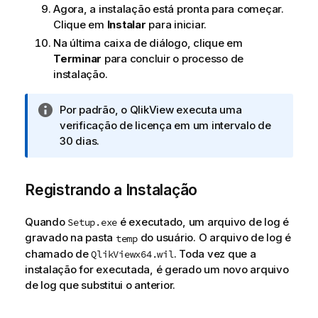
Agora, a instalação está pronta para começar.
Clique em
Instalar
para iniciar.
Na última caixa de diálogo, clique em
Terminar
para concluir o processo de
instalação.
N
Por padrão, o
QlikView
executa uma
o
verificação de licença em um intervalo de
t
30 dias.
a
i
Registrando a Instalação
n
f
o
Quando
é executado, um arquivo de log é
Setup.exe
r
gravado na pasta
do usuário. O arquivo de log é
temp
m
chamado de
. Toda vez que a
QlikViewx64.wil
a
instalação for executada, é gerado um novo arquivo
t
de log que substitui o anterior.
i
v