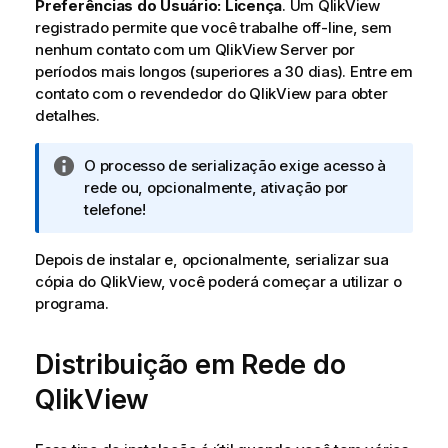
Preferências do Usuário: Licença
. Um QlikView
registrado permite que você trabalhe off-line, sem
nenhum contato com um QlikView Server por
períodos mais longos (superiores a 30 dias). Entre em
contato com o revendedor do QlikView para obter
detalhes.
N
O processo de serialização exige acesso à
o
rede ou, opcionalmente, ativação por
t
telefone!
a
i
Depois de instalar e, opcionalmente, serializar sua
n
cópia do QlikView, você poderá começar a utilizar o
f
programa.
o
r
Distribuição em Rede do
m
a
QlikView
t
i