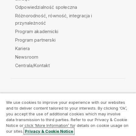
Odpowiedzialność społeczna
Różnorodność, równość, integracja i
przynależność
Program akademicki
Program partnerski
Kariera
Newsroom
Centrala/Kontakt
Społeczność Qlik
We use cookies to improve your experience with our websites
and to deliver content tailored to your interests. By clicking ‘Ok’,
Umowy prawne
Warunki produktu
you accept the use of additional cookies which may involve
data transmission to third parties. Refer to our Privacy & Cookie
Legal Policies
Legal Policies
Notice or click ‘More Information’ for details on cookie usage on
Warunki korzystania
Znaki towarowe
our sites.
Privacy & Cookie Notice