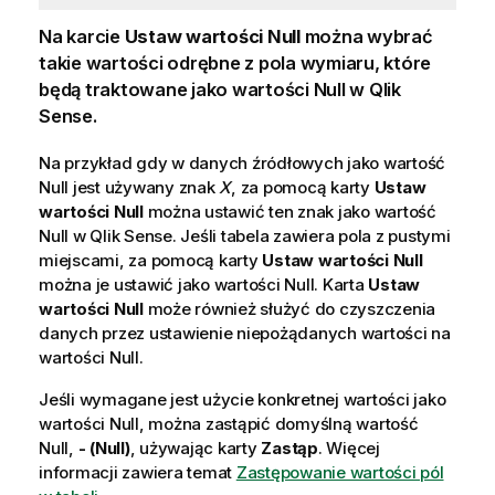
Na karcie
Ustaw wartości Null
można wybrać
takie wartości odrębne z pola wymiaru, które
będą traktowane jako wartości Null w
Qlik
Sense
.
Na przykład gdy w danych źródłowych jako wartość
Null jest używany znak
X
, za pomocą karty
Ustaw
wartości Null
można ustawić ten znak jako wartość
Null w
Qlik Sense
. Jeśli tabela zawiera pola z pustymi
miejscami, za pomocą karty
Ustaw wartości Null
można je ustawić jako wartości Null. Karta
Ustaw
wartości Null
może również służyć do czyszczenia
danych przez ustawienie niepożądanych wartości na
wartości Null.
Jeśli wymagane jest użycie konkretnej wartości jako
wartości Null, można zastąpić domyślną wartość
Null,
- (Null)
, używając karty
Zastąp
. Więcej
informacji zawiera temat
Zastępowanie wartości pól