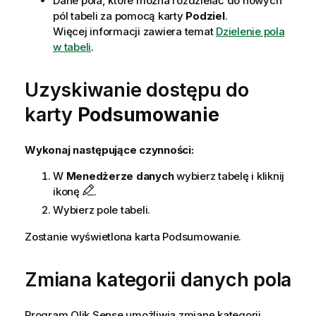
Dane pola, które można rozdzielać do nowych
pól tabeli za pomocą karty
Podziel
.
Więcej informacji zawiera temat
Dzielenie pola
w tabeli
.
Uzyskiwanie dostępu do
karty
Podsumowanie
Wykonaj następujące czynności:
W
Menedżerze danych
wybierz tabelę i kliknij
ikonę
.
Wybierz pole tabeli.
Zostanie wyświetlona karta Podsumowanie.
Zmiana kategorii danych pola
Program
Qlik Sense
umożliwia zmianę kategorii