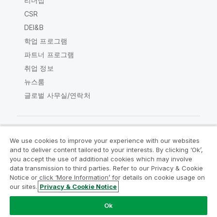
리더십
CSR
DEI&B
학업 프로그램
파트너 프로그램
취업 정보
뉴스룸
글로벌 사무실/연락처
We use cookies to improve your experience with our websites
Qlik Community
and to deliver content tailored to your interests. By clicking ‘Ok’,
you accept the use of additional cookies which may involve
data transmission to third parties. Refer to our Privacy & Cookie
법적 계약
제품 약관
Legal Policies
Notice or click ‘More Information’ for details on cookie usage on
Legal Policies
사용 약관
상표
our sites.
Privacy & Cookie Notice
Do Not Share My Info
Ok
Copyright © 1993-2026 QlikTech International AB. 무단 전재