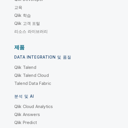
교육
Qlik 학습
Qlik 고객 포털
리소스 라이브러리
제품
DATA INTEGRATION 및 품질
Qlik Talend
Qlik Talend Cloud
Talend Data Fabric
분석 및 AI
Qlik Cloud Analytics
Qlik Answers
Qlik Predict