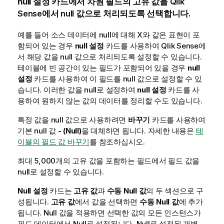
null 설정
카드에서 차원 필드의 고유 값을
Qlik
Sense
에서 null 값으로 처리되도록 선택합니다.
예를 들어 소스 데이터에 null에 대해
X
와 같은 표현이 포
함되어 있는 경우
null 설정
카드를 사용하여
Qlik Sense
에
서 해당 값을 null 값으로 처리되도록 설정할 수 있습니다.
테이블에 빈 공간이 있는 필드가 포함되어 있을 경우
null
설정
카드를 사용하여 이 필드를 null 값으로 설정할 수 있
습니다. 이러한 값을 null로 설정하여
null 설정
카드를 사
용하여 원하지 않는 값의 데이터를 정리할 수도 있습니다.
특정 값을 null 값으로 사용하려면
바꾸기
카드를 사용하여
기본 null 값
- (Null)
을 대체하면 됩니다. 자세한 내용은
테
이블의 필드 값 바꾸기
를 참조하십시오.
최대 5,000개의 고유 값을 포함하는 필드에서 필드 값을
null로 설정할 수 있습니다.
Null 설정
카드는
고유 값
과
수동 Null 값
의 두 섹션으로 구
성됩니다.
고유 값
에서 값을 선택하면
수동 Null 값
에 추가
됩니다. Null 값을 적용하면 선택한 값의 모든 인스턴스가
필드 데이터에서 Null로 설정됩니다. Null로 설정된 개별