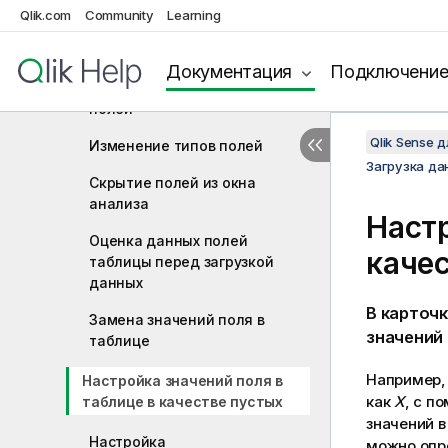
Редактирование таблицы
Qlik.com
Community
Learning
Связывание данных в
редакторе таблиц
Документация
Подключени
Использование вычисляемых
полей
Qlik Sense 
Изменение типов полей
Загрузка да
Скрытие полей из окна
анализа
Настр
Оценка данных полей
каче
таблицы перед загрузкой
данных
В карточ
Замена значений поля в
значений
таблице
Например,
Настройка значений поля в
как
X
, с п
таблице в качестве пустых
значений в
Настройка
можно опр