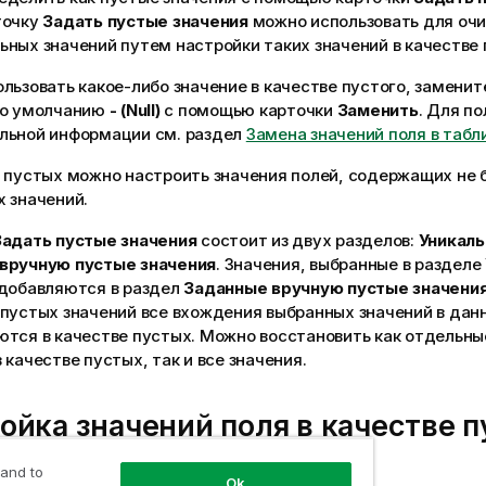
точку
Задать пустые значения
можно использовать для очи
ных значений путем настройки таких значений в качестве 
льзовать какое-либо значение в качестве пустого, заменит
по умолчанию
- (Null)
с помощью карточки
Заменить
. Для п
льной информации см. раздел
Замена значений поля в табл
е пустых можно настроить значения полей, содержащих не 
 значений.
Задать пустые значения
состоит из двух разделов:
Уникаль
вручную пустые значения
. Значения, выбранные в разделе
 добавляются в раздел
Заданные вручную пустые значени
 пустых значений все вхождения выбранных значений в дан
тся в качестве пустых. Можно восстановить как отдельны
 качестве пустых, так и все значения.
ойка значений поля в качестве 
 and to
 следующие действия.
Ok