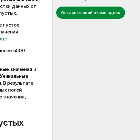
стки данных от
Оставьте свой отзыв здесь
пустых.
е пустое
олучения
ице
.
более 5000
ные значения
и
Уникальные
я
. В результате
ных полей
е значения,
пустых