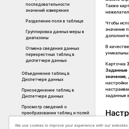
последовательности
Также кар
значений измерения
нежелатель
Разделение поля в таблице
Чтобы испо
значение 
Группировка данных меры в
дополните
диапазоны
В качеств
Отмена сведения данных
уникальных
перекрестных таблиц в
диспетчере данных
Карточка
Заданные 
Объединение таблиц в
значения
,
Диспетчере данных
настройки
настраиваю
Присоединение таблиц в
заданные в
Диспетчере данных
Просмотр сведений о
Настр
преобразовании таблиц и полей
в Диспетчере данных
We use cookies to improve your experience with our websites
Выполните