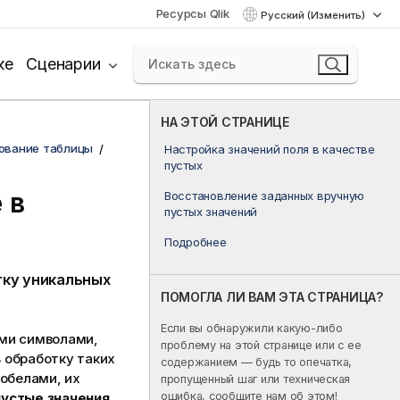
Ресурсы Qlik
Русский (Изменить)
ке
Сценарии
НА ЭТОЙ СТРАНИЦЕ
ование таблицы
Настройка значений поля в качестве
пустых
 в
Восстановление заданных вручную
пустых значений
Подробнее
ку уникальных
ПОМОГЛА ЛИ ВАМ ЭТА СТРАНИЦА?
Если вы обнаружили какую-либо
ими символами,
проблему на этой странице или с ее
 обработку таких
содержанием — будь то опечатка,
робелами, их
пропущенный шаг или техническая
ошибка, сообщите нам об этом!
пустые значения
.