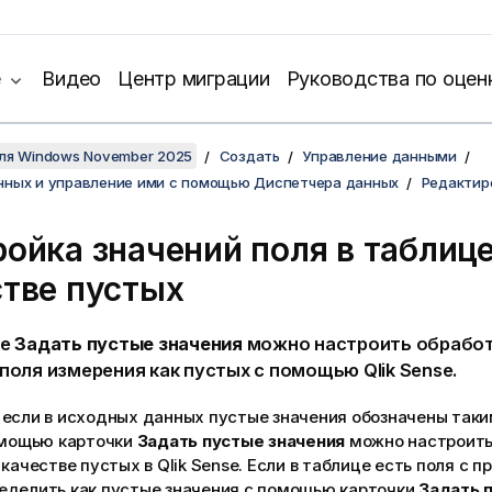
е
Видео
Центр миграции
Руководства по оцен
для Windows November 2025
Создать
Управление данными
нных и управление ими с помощью Диспетчера данных
Редактир
ойка значений поля в таблице
стве пустых
ке
Задать пустые значения
можно настроить обработ
 поля измерения как пустых с помощью
Qlik Sense
.
 если в исходных данных пустые значения обозначены так
омощью карточки
Задать пустые значения
можно настроить
 качестве пустых в
Qlik Sense
. Если в таблице есть поля с п
еделить как пустые значения с помощью карточки
Задать 