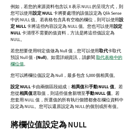
例如，若您的來源資料包含以
X
表示 NULL 的呈現方式，則
您可以使用
設定 NULL
卡將要處理的該值設定為
Qlik Sense
中的 NULL 值。若表格包含具有空格的欄位，則可以使用
設
定 NULL
卡將這些內容設定為 NULL 值。您也可以使用
設定
NULL
卡清理不需要的值資料，方法是將這些值設定為
NULL。
若您想要使用特定值做為 Null 值，您可以使用
取代
卡取代
預設 Null 值
- (Null)
。如需詳細資訊，請參閱
取代表格中的
欄位值
。
您可以將欄位值設定為 Null，最多包含 5,000 個相異值。
設定 NULL
卡由兩個區段組成：
相異值
和
手動 NULL 值
。若
您從
相異值
選取值，則這些值會新增至
手動 NULL 值
。若
您套用 NULL 值，所選值的所有執行個體都會在欄位資料中
設定為 NULL。您可以還原設定為 NULL 的個別或所有值。
將欄位值設定為 NULL