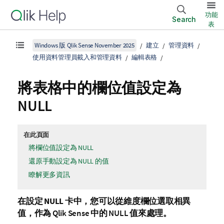
功能
Search
表
Windows 版 Qlik Sense November 2025
建立
管理資料
使用資料管理員載入和管理資料
編輯表格
將表格中的欄位值設定為
NULL
在此頁面
將欄位值設定為 NULL
還原手動設定為 NULL 的值
瞭解更多資訊
在
設定 NULL
卡中，您可以從維度欄位選取相異
值，作為
Qlik Sense
中的 NULL 值來處理。