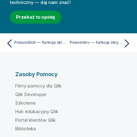
techniczny — daj nam znać!
Przekaż tu opinię
PoissonDist — funkcja skryptu i funkcja wykresu
PoissonInv — funkcja skryptu i funkcja wykresu
Zasoby Pomocy
Filmy pomocy dla Qlik
Qlik Developer
Szkolenia
Hub edukacyjny Qlik
Portal klientów Qlik
Biblioteka