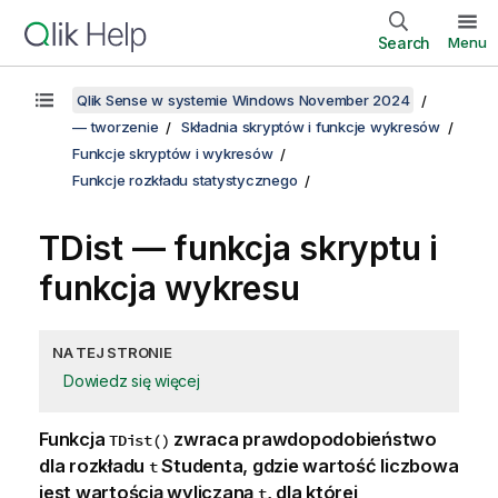
Search
Menu
Qlik Sense w systemie Windows November 2024
— tworzenie
Składnia skryptów i funkcje wykresów
Funkcje skryptów i wykresów
Funkcje rozkładu statystycznego
TDist — funkcja skryptu i
funkcja wykresu
NA TEJ STRONIE
Dowiedz się więcej
Funkcja
zwraca prawdopodobieństwo
TDist()
dla rozkładu
Studenta, gdzie wartość liczbowa
t
jest wartością wyliczaną
, dla której
t