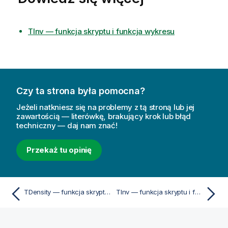
TInv — funkcja skryptu i funkcja wykresu
Czy ta strona była pomocna?
Jeżeli natkniesz się na problemy z tą stroną lub jej
zawartością — literówkę, brakujący krok lub błąd
techniczny — daj nam znać!
Przekaż tu opinię
TDensity — funkcja skryptu i funkcja wykresu
TInv — funkcja skryptu i funkcja wykresu