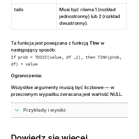
tails
Musi być równa 1 (rozkład
jednostronny) lub 2 (rozkład
dwustronny).
Ta funkcja jest powiązana z funkcją
TInv
w
następujący sposób:
If prob = TDIST(value, df ,2), then TINV(prob,
df) = value
Ograniczenia:
Wszystkie argumenty muszą być liczbowe — w
przeciwnym wypadku zwracana jest wartość
NULL
.
Przykłady i wyniki:
Dowiedz się więcej