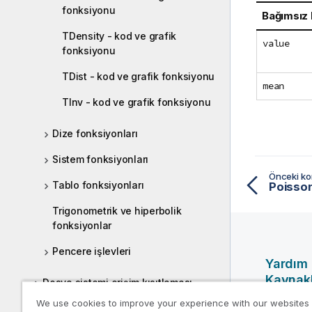
fonksiyonu
Bağımsız
TDensity - kod ve grafik
value
fonksiyonu
TDist - kod ve grafik fonksiyonu
mean
TInv - kod ve grafik fonksiyonu
Dize fonksiyonları
Sistem fonksiyonları
Önceki k
Tablo fonksiyonları
Trigonometrik ve hiperbolik
fonksiyonlar
Pencere işlevleri
Yardım
Kaynakl
Dosya sistemi erişim kısıtlaması
We use cookies to improve your experience with our websites
Qlik Yardı
Grafik düzeyinde kodlama