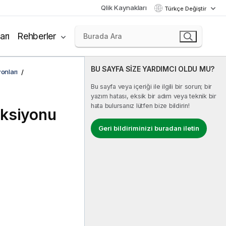
Qlik Kaynakları
Türkçe Değiştir
arı
Rehberler
BU SAYFA SİZE YARDIMCI OLDU MU?
onları
Bu sayfa veya içeriği ile ilgili bir sorun; bir
yazım hatası, eksik bir adım veya teknik bir
hata bulursanız lütfen bize bildirin!
nksiyonu
Geri bildiriminizi buradan iletin