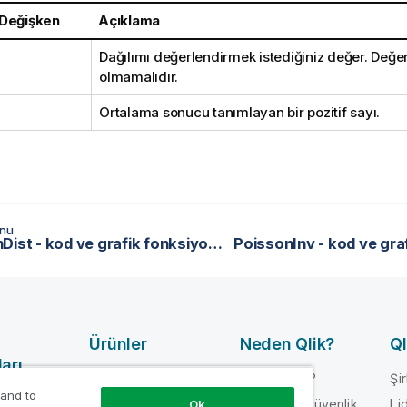
 Değişken
Açıklama
Dağılımı değerlendirmek istediğiniz değer. Değer
olmamalıdır.
Ortalama sonucu tanımlayan bir pozitif sayı.
onu
PoissonDist - kod ve grafik fonksiyonu
PoissonInv - kod ve gra
Ürünler
Neden Qlik?
Ql
arı
VERI
Neden Qlik?
Şi
ENTEGRASYONU
 and to
mı
Güven ve Güvenlik
Lid
Ok
VE KALITE