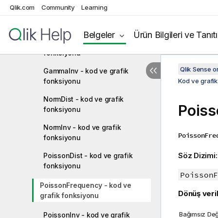
Qlik.com
Community
Learning
GammaDensity - kod ve grafik
fonksiyonu
Belgeler
Ürün Bilgileri ve Tanıt
GammaDist - kod ve grafik
fonksiyonu
Qlik Sense 
GammaInv - kod ve grafik
fonksiyonu
Kod ve grafik
NormDist - kod ve grafik
Poiss
fonksiyonu
NormInv - kod ve grafik
PoissonFre
fonksiyonu
Söz Dizimi
PoissonDist - kod ve grafik
fonksiyonu
PoissonF
PoissonFrequency - kod ve
Dönüş veril
grafik fonksiyonu
Bağımsız Değ
PoissonInv - kod ve grafik