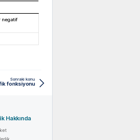
 negatif
Sonraki konu
fik fonksiyonu
ik Hakkında
rket
erlik