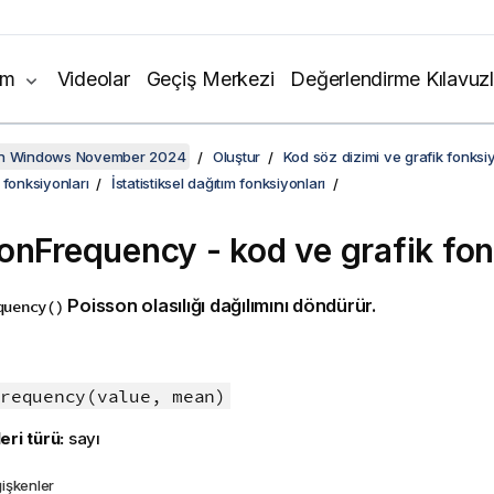
ım
Videolar
Geçiş Merkezi
Değerlendirme Kılavuzl
on Windows November 2024
Oluştur
Kod söz dizimi ve grafik fonksiy
 fonksiyonları
İstatistiksel dağıtım fonksiyonları
onFrequency - kod ve grafik fo
Poisson olasılığı dağılımını döndürür.
quency()
:
requency(value, mean)
eri türü:
sayı
işkenler