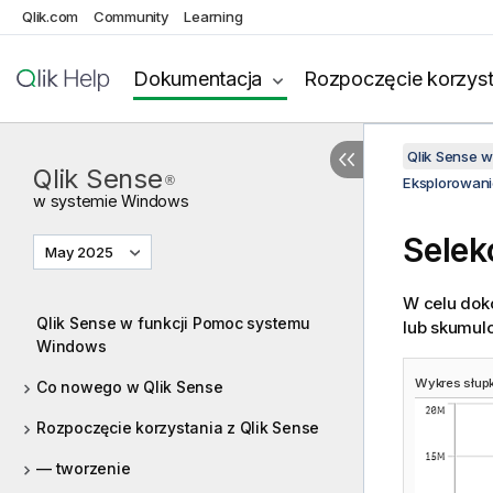
Qlik.com
Community
Learning
Dokumentacja
Rozpoczęcie korzyst
Qlik Sense 
Qlik Sense
®
Eksplorowani
w systemie
Windows
Selek
May 2025
W celu dok
Qlik Sense w funkcji Pomoc systemu
lub skumul
Windows
Wykres słupk
Co nowego w Qlik Sense
Rozpoczęcie korzystania z Qlik Sense
— tworzenie