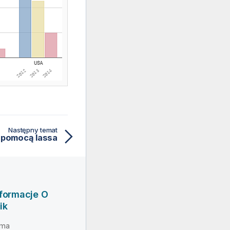
Następny temat
a pomocą lassa
nformacje O
ik
rma