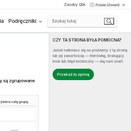
Zasoby Qlik
Polski (Zmień)
ia
Podręczniki
CZY TA STRONA BYŁA POMOCNA?
Jeżeli natkniesz się na problemy z tą stroną
lub jej zawartością — literówkę, brakujący
krok lub błąd techniczny — daj nam znać!
Przekaż tu opinię
ry są zgrupowane
ybiera całą grupę.