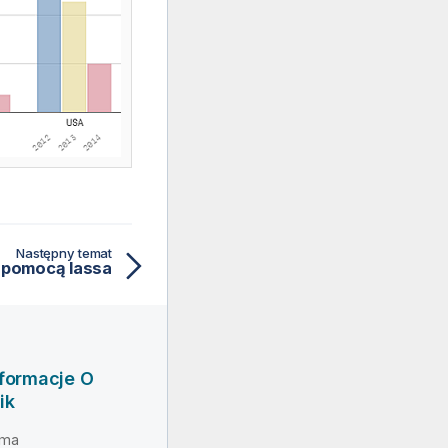
Następny temat
a pomocą lassa
nformacje O
ik
rma