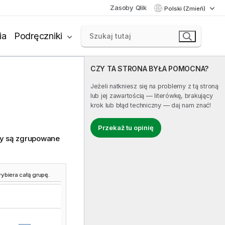
Zasoby Qlik
Polski (Zmień)
ia
Podręczniki
CZY TA STRONA BYŁA POMOCNA?
Jeżeli natkniesz się na problemy z tą stroną
lub jej zawartością — literówkę, brakujący
krok lub błąd techniczny — daj nam znać!
Przekaż tu opinię
ry są zgrupowane
ybiera całą grupę.