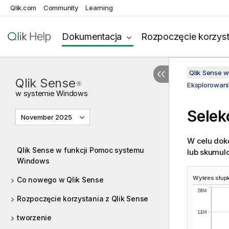
Qlik.com
Community
Learning
Dokumentacja
Rozpoczęcie korzyst
Qlik Sense 
Qlik Sense
®
Eksplorowani
w systemie
Windows
Selek
November 2025
W celu dok
Qlik Sense w funkcji Pomoc systemu
lub skumul
Windows
Wykres słupk
Co nowego w Qlik Sense
Rozpoczęcie korzystania z Qlik Sense
tworzenie