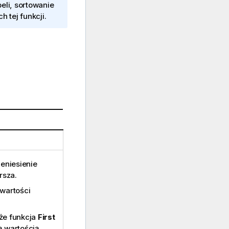
eli, sortowanie
 tej funkcji.
zeniesienie
rsza.
wartości
 że funkcja
First
 wartością