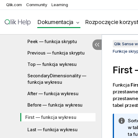
FieldValueCount — funkcja
Qlik.com
Community
Learning
skryptu i funkcja wykresu
LookUp — funkcja skryptu
Dokumentacja
Rozpoczęcie korzyst
NoOfRows — funkcja wykresu
Peek — funkcja skryptu
Qlik Sense 
Funkcje skry
Previous — funkcja skryptu
Top — funkcja wykresu
First
SecondaryDimensionality —
funkcja wykresu
Funkcja
Fir
przestawne
After — funkcja wykresu
przestawne
Before — funkcja wykresu
tabel przes
First — funkcja wykresu
I
Sort
n
w ta
Last — funkcja wykresu
f
ta f