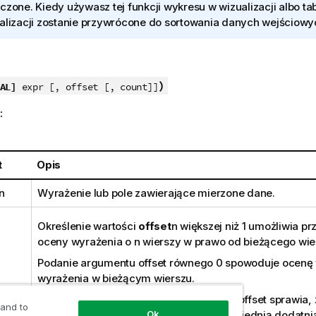
czone. Kiedy używasz tej funkcji wykresu w wizualizacji albo tab
alizacji zostanie przywrócone do sortowania danych wejściowych
)
AL]
expr [, offset [, count]]
:
t
Opis
n
Wyrażenie lub pole zawierające mierzone dane.
Określenie wartości
offset
n
większej niż 1 umożliwia pr
oceny wyrażenia o
n
wierszy w prawo od bieżącego wie
Podanie argumentu offset równego 0 spowoduje ocenę 
wyrażenia w bieżącym wierszu.
Określenie ujemnej wartości argumentu offset sprawia,
 and to
działa tak samo jak funkcja
Last
z odpowiednią dodatnią
Ok