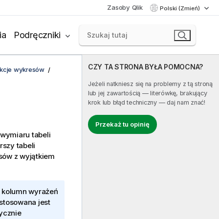
Zasoby Qlik
Polski (Zmień)
ia
Podręczniki
CZY TA STRONA BYŁA POMOCNA?
unkcje wykresów
Jeżeli natkniesz się na problemy z tą stroną
lub jej zawartością — literówkę, brakujący
krok lub błąd techniczny — daj nam znać!
Przekaż tu opinię
wymiaru tabeli
szy tabeli
sów z wyjątkiem
g kolumn wyrażeń
stosowana jest
tycznie