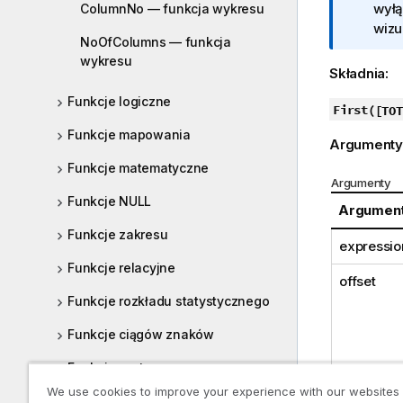
o
wyłą
ColumnNo — funkcja wykresu
r
wizu
NoOfColumns — funkcja
m
wykresu
a
Składnia:
c
Funkcje logiczne
j
First(
[TOT
a
Funkcje mapowania
Argumenty
Funkcje matematyczne
Argumenty
Funkcje NULL
Argumen
Funkcje zakresu
expressio
Funkcje relacyjne
offset
Funkcje rozkładu statystycznego
Funkcje ciągów znaków
Funkcje systemowe
We use cookies to improve your experience with our websites
Funkcje tabeli