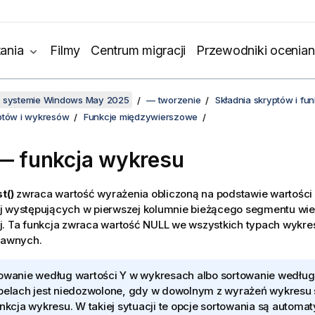
ania
Filmy
Centrum migracji
Przewodniki ocenian
w systemie Windows May 2025
— tworzenie
Składnia skryptów i f
ptów i wykresów
Funkcje międzywierszowe
 — funkcja wykresu
st()
zwraca wartość wyrażenia obliczoną na podstawie wartości 
j występujących w pierwszej kolumnie bieżącego segmentu wier
j. Ta funkcja zwraca wartość
NULL
we wszystkich typach wykre
tawnych.
owanie według wartości Y w wykresach albo sortowanie wedłu
belach jest niedozwolone, gdy w dowolnym z wyrażeń wykresu 
unkcja wykresu. W takiej sytuacji te opcje sortowania są automa