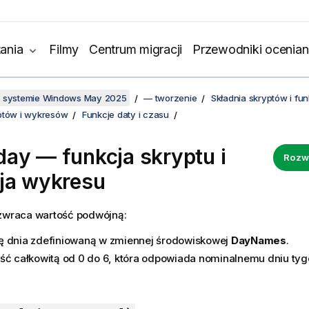
ania
Filmy
Centrum migracji
Przewodniki ocenian
w systemie Windows May 2025
— tworzenie
Składnia skryptów i f
ptów i wykresów
Funkcje daty i czasu
ay — funkcja skryptu i
Rozw
ja wykresu
 zwraca wartość podwójną:
 dnia zdefiniowaną w zmiennej środowiskowej
DayNames
.
ść całkowitą od 0 do 6, która odpowiada nominalnemu dniu tygo