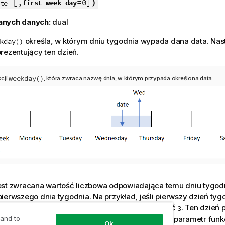
[,
=0]
)
first_week_day
te
anych danych:
dual
określa, w którym dniu tygodnia wypada dana data. Nas
kday()
rezentujący ten dzień.
weekday()
cji
, która zwraca nazwę dnia, w którym przypada określona data
est zwracana wartość liczbowa odpowiadająca temu dniu tygodn
ierwszego dnia tygodnia. Na przykład, jeśli pierwszy dzień tygo
a niedzielę, dla środy zostanie zwrócona wartość
. Ten dzień 
3
przez zmienną systemową
lub przez parametr funk
 and to
FirstWeekDay
Ok