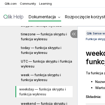
Qlik.com
Community
Learning
setdateyear — funkcja skryptu i
funkcja wykresu
Dokumentacja
Rozpoczęcie korzyst
setdateyearmonth — funkcja
skryptu i funkcja wykresu
Qlik Sense 
timezone — funkcja skryptu i
funkcja wykresu
Funkcje skry
today — funkcja skryptu i
weekd
funkcja wykresu
funkc
UTC — funkcja skryptu i funkcja
wykresu
Ta funkcja
week — funkcja skryptu i
funkcja wykresu
Nazwę
Warto
weekday — funkcja skryptu i
funkcja wykresu
Składnia:
weekend — funkcja skryptu i