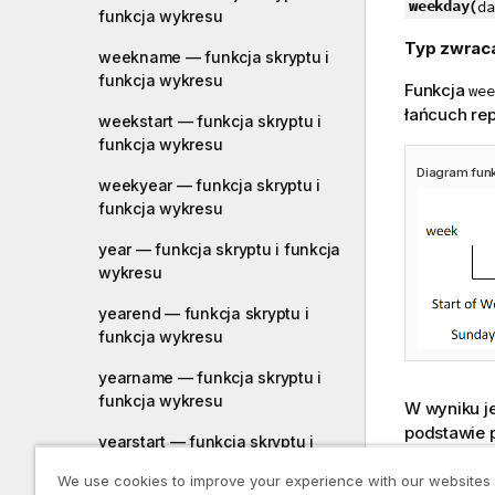
weekday(
da
funkcja wykresu
Typ zwrac
weekname — funkcja skryptu i
funkcja wykresu
Funkcja
wee
łańcuch rep
weekstart — funkcja skryptu i
funkcja wykresu
Diagram funk
weekyear — funkcja skryptu i
funkcja wykresu
year — funkcja skryptu i funkcja
wykresu
yearend — funkcja skryptu i
funkcja wykresu
yearname — funkcja skryptu i
funkcja wykresu
W wyniku j
podstawie p
yearstart — funkcja skryptu i
ustawiony n
funkcja wykresu
określony 
We use cookies to improve your experience with our websites