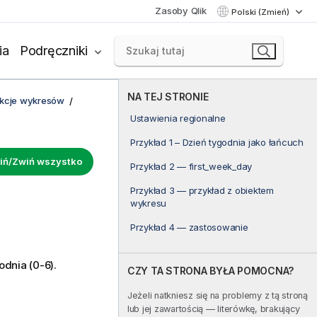
Zasoby Qlik
Polski (Zmień)
ia
Podręczniki
NA TEJ STRONIE
unkcje wykresów
Ustawienia regionalne
Przykład 1 – Dzień tygodnia jako łańcuch
iń/Zwiń wszystko
Przykład 2 — first_week_day
Przykład 3 — przykład z obiektem
wykresu
Przykład 4 — zastosowanie
dnia (0-6).
CZY TA STRONA BYŁA POMOCNA?
Jeżeli natkniesz się na problemy z tą stroną
lub jej zawartością — literówkę, brakujący