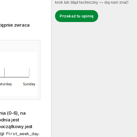
krok lub błąd techniczny — daj nam znać!
Przekaż tu opinię
tępnie zwraca
ia (0-6), na
dnia jest
początkowy jest
cji
.
first_week_day