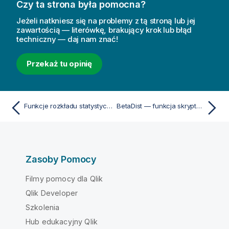
Czy ta strona była pomocna?
Jeżeli natkniesz się na problemy z tą stroną lub jej
zawartością — literówkę, brakujący krok lub błąd
techniczny — daj nam znać!
Przekaż tu opinię
Funkcje rozkładu statystycznego
BetaDist — funkcja skryptu i funkcja wykresu
Zasoby Pomocy
Filmy pomocy dla Qlik
Qlik Developer
Szkolenia
Hub edukacyjny Qlik