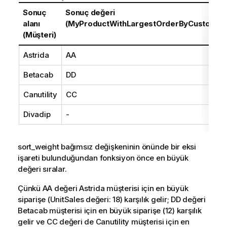
Sonuç
Sonuç değeri
alanı
(MyProductWithLargestOrderByCustomer
(Müşteri)
Astrida
AA
Betacab
DD
Canutility
CC
Divadip
-
sort_weight
bağımsız değişkeninin önünde bir eksi
işareti bulunduğundan fonksiyon önce en büyük
değeri sıralar.
Çünkü
AA
değeri
Astrida
müşterisi için en büyük
siparişe (
UnitSales
değeri: 18) karşılık gelir;
DD
değeri
Betacab
müşterisi için en büyük siparişe (12) karşılık
gelir ve
CC
değeri de
Canutility
müşterisi için en