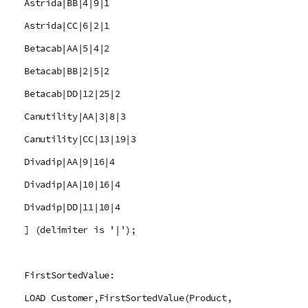
Astrida|BB|4|9|1
Astrida|CC|6|2|1
Betacab|AA|5|4|2
Betacab|BB|2|5|2
Betacab|DD|12|25|2
Canutility|AA|3|8|3
Canutility|CC|13|19|3
Divadip|AA|9|16|4
Divadip|AA|10|16|4
Divadip|DD|11|10|4
] (delimiter is '|');
FirstSortedValue:
LOAD Customer,FirstSortedValue(Product,