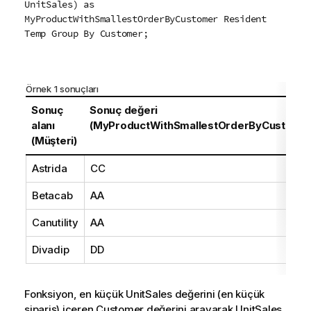
UnitSales) as
MyProductWithSmallestOrderByCustomer Resident
Temp Group By Customer;
Örnek 1 sonuçları
Sonuç
Sonuç değeri
alanı
(MyProductWithSmallestOrderByCustomer
(Müşteri)
Astrida
CC
Betacab
AA
Canutility
AA
Divadip
DD
Fonksiyon, en küçük
UnitSales
değerini (en küçük
sipariş) içeren
Customer
değerini arayarak
UnitSales