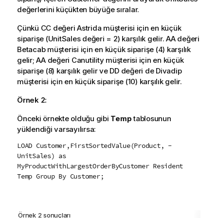
değerlerini küçükten büyüğe sıralar.
Çünkü
CC
değeri
Astrida
müşterisi için en küçük
siparişe (
UnitSales
değeri = 2) karşılık gelir.
AA
değeri
Betacab
müşterisi için en küçük siparişe (4) karşılık
gelir;
AA
değeri
Canutility
müşterisi için en küçük
siparişe (8) karşılık gelir ve
DD
değeri de
Divadip
müşterisi için en küçük siparişe (10) karşılık gelir.
Örnek 2:
Önceki örnekte olduğu gibi
Temp
tablosunun
yüklendiği varsayılırsa:
LOAD Customer,FirstSortedValue(Product, -
UnitSales) as
MyProductWithLargestOrderByCustomer Resident
Temp Group By Customer;
Örnek 2 sonuçları