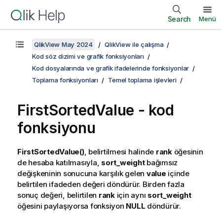
Search
Menü
QlikView May 2024
QlikView ile çalışma
Kod söz dizimi ve grafik fonksiyonları
Kod dosyalarında ve grafik ifadelerinde fonksiyonlar
Toplama fonksiyonları
Temel toplama işlevleri
FirstSortedValue - kod
fonksiyonu
FirstSortedValue()
, belirtilmesi halinde
rank
öğesinin
de hesaba katılmasıyla,
sort_weight
bağımsız
değişkeninin sonucuna karşılık gelen
value
içinde
belirtilen ifadeden değeri döndürür. Birden fazla
sonuç değeri, belirtilen
rank
için aynı
sort_weight
öğesini paylaşıyorsa fonksiyon
NULL
döndürür.