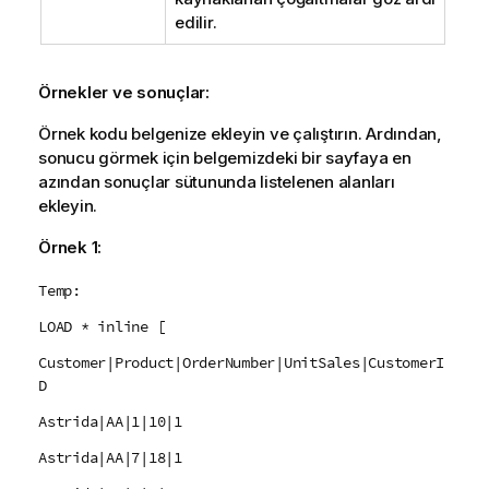
edilir.
Örnekler ve sonuçlar:
Örnek kodu belgenize ekleyin ve çalıştırın. Ardından,
sonucu görmek için belgemizdeki bir sayfaya en
azından sonuçlar sütununda listelenen alanları
ekleyin.
Örnek 1:
Temp:
LOAD * inline [
Customer|Product|OrderNumber|UnitSales|CustomerI
D
Astrida|AA|1|10|1
Astrida|AA|7|18|1