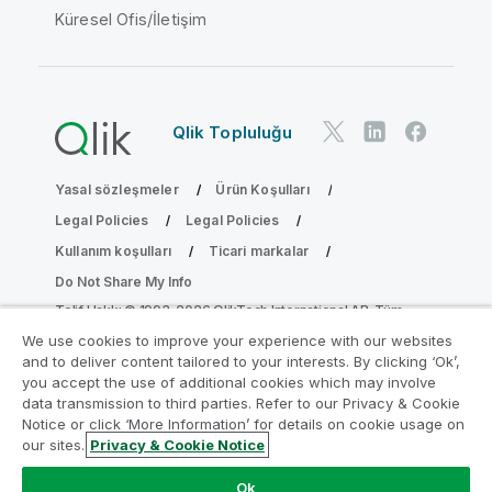
Küresel Ofis/İletişim
Qlik Topluluğu
Yasal sözleşmeler
Ürün Koşulları
Legal Policies
Legal Policies
Kullanım koşulları
Ticari markalar
Do Not Share My Info
Telif Hakkı © 1993-2026 QlikTech International AB. Tüm
hakları saklıdır.
We use cookies to improve your experience with our websites
and to deliver content tailored to your interests. By clicking ‘Ok’,
you accept the use of additional cookies which may involve
data transmission to third parties. Refer to our Privacy & Cookie
Analiz Modernleştirme Programına katılın
Notice or click ‘More Information’ for details on cookie usage on
our sites.
Privacy & Cookie Notice
Analiz Modernleştirme Programı ile değerli QlikView
uygulamalarınızı ödün vermeden modernleştirin.
Bize
Ok