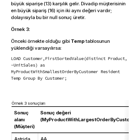
büyük siparişe (13) karşılık gelir.
Divadip
müşterisinin
en büyük sipariş (16) için iki aynı değeri vardır;
dolayısıyla bu bir null sonuç üretir.
Örnek 3:
Önceki örnekte olduğu gibi
Temp
tablosunun
yüklendiği varsayılırsa:
LOAD Customer,FirstSortedValue(distinct Product,
-UnitSales) as
MyProductWithSmallestOrderByCustomer Resident
Temp Group By Customer;
Örnek 3 sonuçları
Sonuç
Sonuç değeri
alanı
(MyProductWithLargestOrderByCustomer
(Müşteri)
Astrida
AA