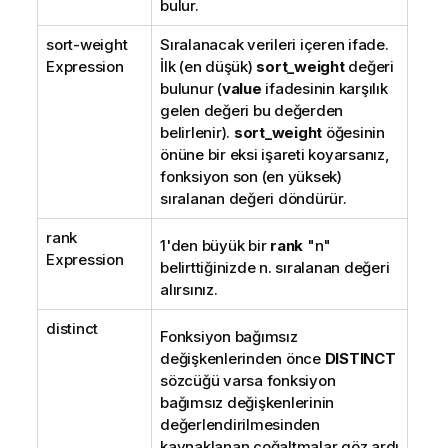
bulur.
sort-weight
Sıralanacak verileri içeren ifade.
Expression
İlk (en düşük)
sort_weight
değeri
bulunur (
value
ifadesinin karşılık
gelen değeri bu değerden
belirlenir).
sort_weight
öğesinin
önüne bir eksi işareti koyarsanız,
fonksiyon son (en yüksek)
sıralanan değeri döndürür.
rank
1'den büyük bir
rank
"n"
Expression
belirttiğinizde n. sıralanan değeri
alırsınız.
distinct
Fonksiyon bağımsız
değişkenlerinden önce
DISTINCT
sözcüğü varsa fonksiyon
bağımsız değişkenlerinin
değerlendirilmesinden
kaynaklanan çoğaltmalar göz ardı