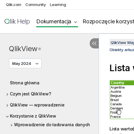
Qlik.com
Community
Learning
Dokumentacja
Rozpoczęcie korzyst
QlikView Ma
QlikView
®
Obiekty arku
May 2024
Lista
Strona główna
Czym jest QlikView?
QlikView — wprowadzenie
Korzystanie z QlikView
Wprowadzenie do ładowania danych
Lista warto