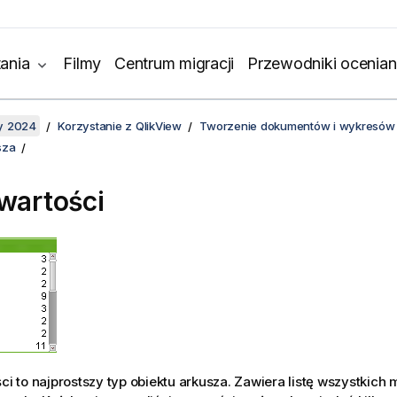
ania
Filmy
Centrum migracji
Przewodniki ocenian
y 2024
Korzystanie z QlikView
Tworzenie dokumentów i wykresów
sza
 wartości
ści to najprostszy typ obiektu arkusza. Zawiera listę wszystkich