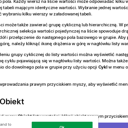
 pola. Każdy wiersz na liście wartości może odpowiadać kilku 
j tabeli mającym identyczne wartości. Wybranie jednej wartoś
wybraniu kilku wierszy w załadowanej tabeli.
ści może także zawierać grupę cykliczną lub hierarchiczną. W 
rchicznej selekcja wartości pojedynczej na liście spowoduje drą
 dół i przełączenie do następnego pola bazowego w grupie. Ab
górę, należy kliknąć ikonę drążenia w górę w nagłówku listy war
leniu grupy cyklicznej do listy wartości można wyświetlić nastę
onę cyklu pojawiającą się w nagłówku listy wartości. Można także
io do dowolnego pola w grupie przy użyciu opcji
Cykl
w menu ob
le wprowadzania prawym przyciskiem myszy, aby wyświetlić me
Obiekt
zyć menu
Obiekt
listy wartości, kliknij obiekt prawym przycisk
tępujące polecenia:
 and to
Ok