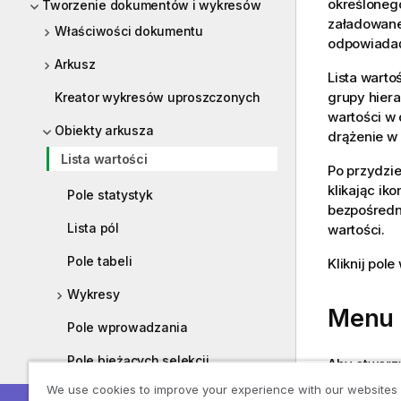
określonego
Tworzenie dokumentów i wykresów
załadowane
Właściwości dokumentu
odpowiadać 
Arkusz
Lista warto
grupy hiera
Kreator wykresów uproszczonych
wartości w
Obiekty arkusza
drążenie w 
Lista wartości
Po przydzie
klikając ik
Pole statystyk
bezpośredn
Lista pól
wartości.
Pole tabeli
Kliknij po
Wykresy
Menu 
Pole wprowadzania
Pole bieżących selekcji
Aby otwor
zawiera nas
We use cookies to improve your experience with our websites
Przycisk