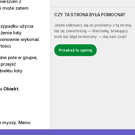
wierszom z
ci może zatem
CZY TA STRONA BYŁA POMOCNA?
Jeżeli natkniesz się na problemy z tą stroną
przypadku użycia
lub jej zawartością — literówkę, brakujący
żenie listy
krok lub błąd techniczny — daj nam znać!
y ponownie wykonać
tości.
Przekaż tu opinię
pne pole w grupie,
 przejść
iektu listy
nu
Obiekt
.
iem myszy. Menu