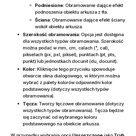
Podniesione
: Obramowanie dające efekt
podnoszenia obiektu arkusza z tła.
Ściana
: Obramowanie dające efekt ściany
wokół obiektu arkusza.
Szerokość obramowania
: Opcja jest dostępna
dla wszystkich typów obramowania. Szerokość
można podać w mm, cm, calach (", cal),
pikselach (px, pxl, piksel), punktach (pt, pts,
punkt) lub jednostkach docunit (du, docunit).
Kolor
: Kliknięcie tego przycisku spowoduje
otwarcie okna dialogowego, w którym można
wybrać z palety kolorów odpowiedni kolor
podstawowy (dotyczy wszystkich typów
obramowania).
Tęcza
: Tworzy tęczowe obramowanie (dotyczy
wszystkich typów obramowania). Tęcza będzie
się zaczynać od wybranego koloru
podstawowego na obiekcie arkusza.
W przypadku wybrania opcji
Uproszczone
jako
Tryb