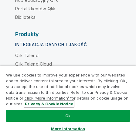
Hub edukacyjny Qlik
Portal klientów Qlik
Biblioteka
Produkty
INTEGRACJA DANYCH I JAKOŚĆ
Qlik Talend
Qlik Talend Cloud
Talend Data Fabric
We use cookies to improve your experience with our websites
Dołącz do Programu Modernizacji
and to deliver content tailored to your interests. By clicking ‘Ok’,
ANALITYKA I AI
Analityki
you accept the use of additional cookies which may involve
data transmission to third parties. Refer to our Privacy & Cookie
Qlik Cloud Analytics
Notice or click ‘More Information’ for details on cookie usage on
Przeprowadź modernizację bez szkody dla Twoich
our sites.
Privacy & Cookie Notice
Qlik Answers
cennych aplikacji QlikView za pomocą programu
Analytics Modernization Program.
Kliknij tutaj
aby
Qlik Predict
Ok
uzyskać więcej informacji lub skontaktuj się z nami:
Qlik Automate
ampquestions@qlik.com
More Information