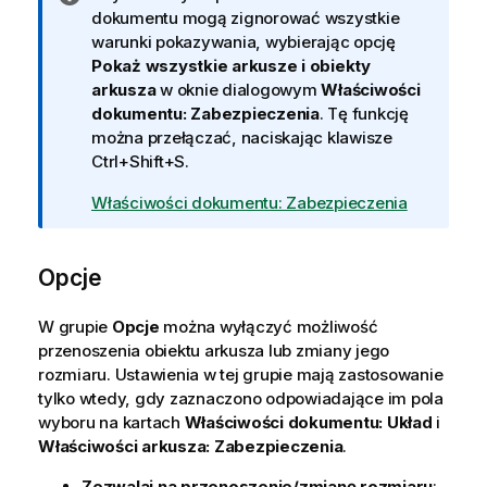
n
dokumentu mogą zignorować wszystkie
f
warunki pokazywania, wybierając opcję
o
Pokaż wszystkie arkusze i obiekty
r
arkusza
w oknie dialogowym
Właściwości
m
dokumentu: Zabezpieczenia
. Tę funkcję
a
można przełączać, naciskając klawisze
c
Ctrl+Shift+S.
j
Właściwości dokumentu: Zabezpieczenia
a
Opcje
W grupie
Opcje
można wyłączyć możliwość
przenoszenia obiektu arkusza lub zmiany jego
rozmiaru. Ustawienia w tej grupie mają zastosowanie
tylko wtedy, gdy zaznaczono odpowiadające im pola
wyboru na kartach
Właściwości dokumentu: Układ
i
Właściwości arkusza: Zabezpieczenia
.
Zezwalaj na przenoszenie/zmianę rozmiaru
: