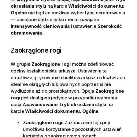
określania stylu
na karcie
Właściwości dokumentu:
Ogólne
nie będzie możliwy wybór typu obramowania
— dostępne będzie tylko menu rozwijane
Intensywność cieniowania
i ustawienie
Szerokość
obramowania
.
Zaokrąglone rogi
W grupie
Zaokrąglone rogi
można zdefiniować
ogólny kształt obiektu arkusza. Ustawienia te
umożliwiają rysowanie obiektów arkusza o kształtach
idealnie okrągłych lub owalnych poprzez silnie
wydłużone aż do prostokątnych. Opcja
Zaokrąglone
rogi
jest dostępna jedynie w przypadku wybrania
opcji
Zaawansowane
Tryb określania stylu
na
karcie
Właściwości dokumentu: Ogólne
.
Zaokrąglone rogi
: Zaznaczenie tej opcji
umożliwia korzystanie z pozostałych ustawień
kształtów o zaokrąglonych rogach.