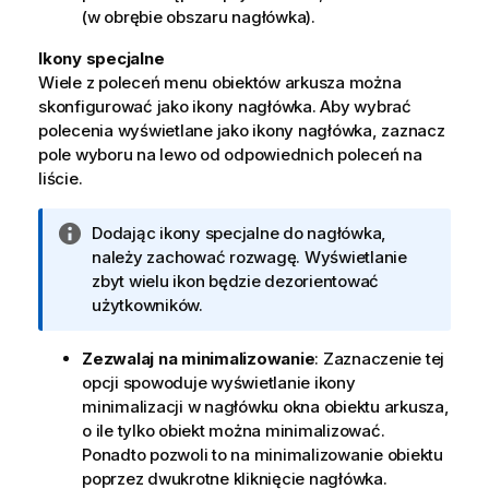
(w obrębie obszaru nagłówka).
Ikony specjalne
Wiele z poleceń menu obiektów arkusza można
skonfigurować jako ikony nagłówka. Aby wybrać
polecenia wyświetlane jako ikony nagłówka, zaznacz
pole wyboru na lewo od odpowiednich poleceń na
liście.
I
Dodając ikony specjalne do nagłówka,
n
należy zachować rozwagę. Wyświetlanie
f
zbyt wielu ikon będzie dezorientować
o
użytkowników.
r
m
Zezwalaj na minimalizowanie
: Zaznaczenie tej
a
opcji spowoduje wyświetlanie ikony
c
minimalizacji w nagłówku okna obiektu arkusza,
j
o ile tylko obiekt można minimalizować.
a
Ponadto pozwoli to na minimalizowanie obiektu
poprzez dwukrotne kliknięcie nagłówka.