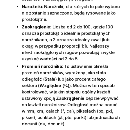
Narożniki
: Narożniki, dla których to pole wyboru
nie zostanie zaznaczone, będą rysowane jako
prostokątne.
Zaokrąglenie
: Liczba od 2 do 100, gdzie 100
oznacza prostokąt o idealnie prostokątnych
narożnikach, a 2 oznacza idealny owal (lub
okrąg w przypadku proporcji 1:1). Najlepszy
efekt zaokrąglonych rogów pozwalają zwykle
uzyskać wartości od 2 do 5.
Promień narożnika
: To ustawienie określa
promień narożników, wyrażony jako stała
odległość (
Stałe
) lub jako procent całego
sektora (
Względne (%)
). Można w ten sposób
kontrolować, w jakim stopniu ogólny kształt
ustawiony opcją
Zaokrąglenie
będzie wpływać
na kształt narożników. Odległość można podać
w mm, cm, calach (", cal), pikselach (px, pxl,
piksel), punktach (pt, pts, punkt) lub jednostkach
docunit (du, docunit).