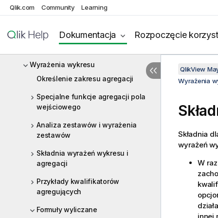
Qlik.com
Community
Learning
Funkcje
Instrukcje i słowa kluczowe skryptu
Dokumentacja
Rozpoczęcie korzyst
Wyrażenia skryptu
Wyrażenia wykresu
QlikView Ma
Określenie zakresu agregacji
Wyrażenia w
Specjalne funkcje agregacji pola
Skład
wejściowego
Analiza zestawów i wyrażenia
Składnia d
zestawów
wyrażeń wy
Składnia wyrażeń wykresu i
W raz
agregacji
zacho
Przykłady kwalifikatorów
kwali
agregujących
opcjo
dział
Formuły wyliczane
innej 