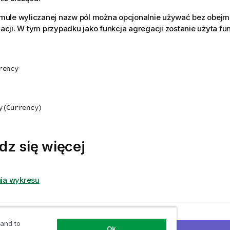
mule wyliczanej nazw pól można opcjonalnie używać bez obejmu
acji. W tym przypadku jako funkcja agregacji zostanie użyta fu
rency
y(Currency)
dz się więcej
ia wykresu
 temat
 and to
 wyliczane
Ok