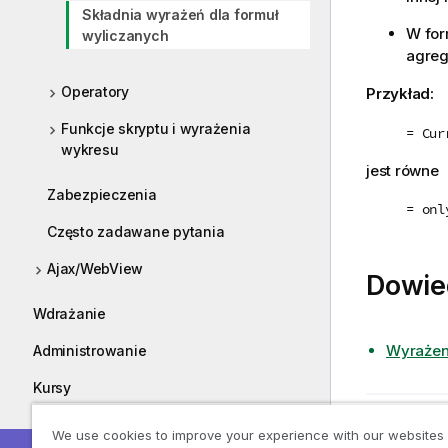
Składnia wyrażeń dla formuł
W for
wyliczanych
agreg
Operatory
Przykład:
Funkcje skryptu i wyrażenia
= Cur
wykresu
jest równe
Zabezpieczenia
= onl
Często zadawane pytania
Ajax/WebView
Dowie
Wdrażanie
Wyrażen
Administrowanie
Kursy
Poprzedni
Przewodniki
We use cookies to improve your experience with our websites
Formuły