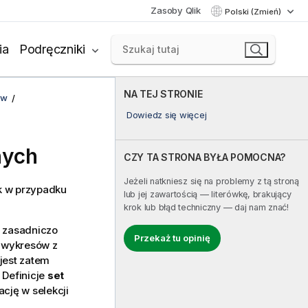
Zasoby Qlik
Polski (Zmień)
ia
Podręczniki
NA TEJ STRONIE
ów
Dowiedz się więcej
nych
CZY TA STRONA BYŁA POMOCNA?
Jeżeli natkniesz się na problemy z tą stroną
ak w przypadku
lub jej zawartością — literówkę, brakujący
krok lub błąd techniczny — daj nam znać!
ą zasadniczo
Przekaż tu opinię
 wykresów z
jest zatem
 Definicje
set
cję w selekcji