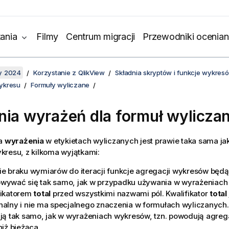
ania
Filmy
Centrum migracji
Przewodniki ocenian
y 2024
Korzystanie z QlikView
Składnia skryptów i funkcje wykres
ykresu
Formuły wyliczane
nia wyrażeń dla formuł wylicza
la
wyrażenia
w etykietach wyliczanych jest prawie taka sama j
kresu, z kilkoma wyjątkami:
ie braku wymiarów do iteracji funkcje agregacji wykresów będ
wywać się tak samo, jak w przypadku używania w wyrażeniach
fikatorem
total
przed wszystkimi nazwami pól. Kwalifikator
total
nalny i nie ma specjalnego znaczenia w formułach wyliczanych.
ają tak samo, jak w wyrażeniach wykresów, tzn. powodują agrega
niż bieżąca.