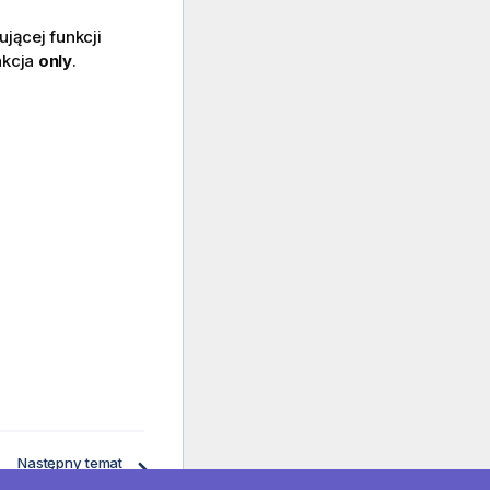
jącej funkcji
nkcja
only
.
Następny temat
Operatory