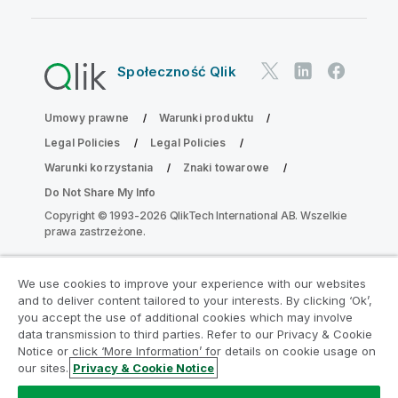
Społeczność Qlik
Umowy prawne
Warunki produktu
Legal Policies
Legal Policies
Warunki korzystania
Znaki towarowe
Do Not Share My Info
Copyright © 1993-2026 QlikTech International AB. Wszelkie
prawa zastrzeżone.
We use cookies to improve your experience with our websites
Dołącz do Programu Modernizacji
and to deliver content tailored to your interests. By clicking ‘Ok’,
Analityki
you accept the use of additional cookies which may involve
data transmission to third parties. Refer to our Privacy & Cookie
Notice or click ‘More Information’ for details on cookie usage on
Przeprowadź modernizację bez szkody dla Twoich
our sites.
Privacy & Cookie Notice
cennych aplikacji QlikView za pomocą programu
Analytics Modernization Program.
Kliknij tutaj
aby