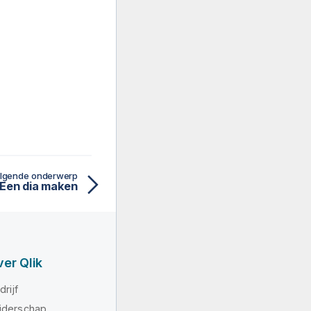
lgende onderwerp
Een dia maken
er Qlik
drijf
iderschap