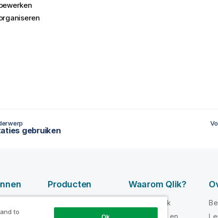
 bewerken
 organiseren
derwerp
Vo
aties gebruiken
onnen
Producten
Waarom Qlik?
Ov
GEGEVENSINTEG
-video's
Waarom Qlik
Be
RATIE EN
 and to
loper
Vertrouwen en
Le
Ok
KWALITEIT