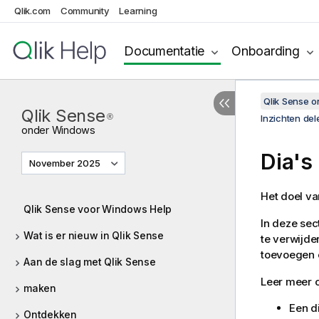
Qlik.com
Community
Learning
Documentatie
Onboarding
Qlik Sense 
Qlik Sense
®
Inzichten de
onder
Windows
Dia's
November 2025
Het doel va
Qlik Sense voor Windows Help
In deze sec
Wat is er nieuw in Qlik Sense
te verwijde
toevoegen e
Aan de slag met Qlik Sense
Leer meer o
maken
Een d
Ontdekken