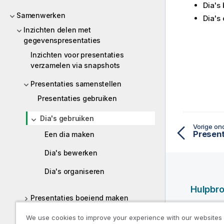
Dia's
Samenwerken
Dia's
Inzichten delen met
gegevenspresentaties
Inzichten voor presentaties
verzamelen via snapshots
Presentaties samenstellen
Presentaties gebruiken
Dia's gebruiken
Vorige on
Present
Een dia maken
Dia's bewerken
Dia's organiseren
Hulpbr
Presentaties boeiend maken
Qlik Help
Presentaties geven
We use cookies to improve your experience with our websites
Qlik Deve