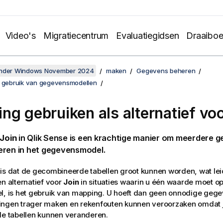
Video's
Migratiecentrum
Evaluatiegidsen
Draaibo
onder Windows November 2024
maken
Gegevens beheren
t gebruik van gegevensmodellen
ng gebruiken als alternatief voo
Join
in
Qlik Sense
is een krachtige manier om meerdere g
eren in het gegevensmodel.
is dat de gecombineerde tabellen groot kunnen worden, wat leid
en alternatief voor
Join
in situaties waarin u één waarde moet o
l, is het gebruik van mapping. U hoeft dan geen onnodige gege
ingen trager maken en rekenfouten kunnen veroorzaken omdat j
de tabellen kunnen veranderen.