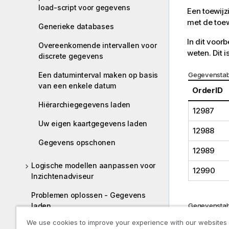
load-script voor gegevens
Een toewijz
met de toew
Generieke databases
In dit voor
Overeenkomende intervallen voor
weten. Dit 
discrete gegevens
Een datuminterval maken op basis
Gegevensta
van een enkele datum
OrderID
Hiërarchiegegevens laden
12987
Uw eigen kaartgegevens laden
12988
Gegevens opschonen
12989
Logische modellen aanpassen voor
12990
Inzichtenadviseur
Problemen oplossen - Gegevens
laden
Gegevensta
Customer
We use cookies to improve your experience with our websites
Apps maken