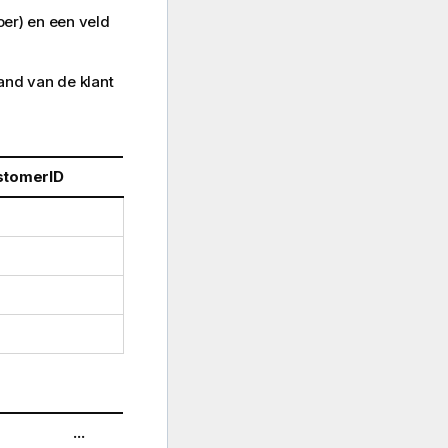
oer) en een veld
land van de klant
stomerID
...