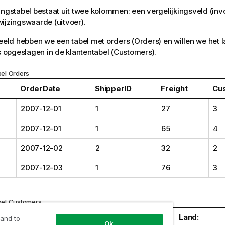
ingstabel bestaat uit twee kolommen: een vergelijkingsveld (inv
ijzingswaarde (uitvoer).
beeld hebben we een tabel met orders (
Orders
) en willen we het 
is opgeslagen in de klantentabel (
Customers
).
bel
Orders
OrderDate
ShipperID
Freight
Cu
2007-12-01
1
27
3
2007-12-01
1
65
4
2007-12-02
2
32
2
2007-12-03
1
76
3
bel
Customers
ID
Naam
Land:
 and to
Ok