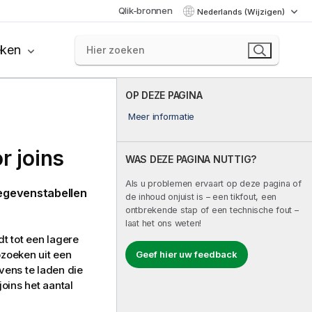
Qlik-bronnen
Nederlands (Wijzigen)
eken
OP DEZE PAGINA
Meer informatie
r joins
WAS DEZE PAGINA NUTTIG?
Als u problemen ervaart op deze pagina of
egevenstabellen
de inhoud onjuist is – een tikfout, een
ontbrekende stap of een technische fout –
laat het ons weten!
t tot een lagere
pzoeken uit een
Geef hier uw feedback
vens te laden die
oins het aantal