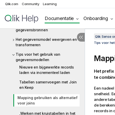
apps
Qlik.com
Community
Learning
Gegevens beheren met dynamische
weergaven
Documentatie
Onboarding
Verbinding maken met
gegevensbronnen
Qlik Sense 
Het gegevensmodel weergeven en
Tips voor he
transformeren
Tips voor het gebruik van
Mappi
gegevensmodellen
Nieuwe en bijgewerkte records
Het prefix
laden via incrementeel laden
te combin
Tabellen samenvoegen met Join
en Keep
Een nadeel 
snelheid. E
Mapping gebruiken als alternatief
andere tabe
voor joins
de bereken
records in 
,Werken met kruistabellen in het