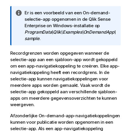
I
Er is een voorbeeld van een On-demand-
n
selectie-app opgenomen in de
Qlik Sense
f
Enterprise on Windows
-installatie op
o
ProgramData\Qlik\Examples\OnDemandApp\
r
sample
.
m
a
Recordgrenzen worden opgegeven wanneer de
t
selectie-app aan een sjabloon-app wordt gekoppeld
i
om een app-navigatiekoppeling te creëren. Elke app-
e
navigatiekoppeling heeft een recordgrens. In de
selectie-app kunnen navigatiekoppelingen voor
meerdere apps worden gemaakt. Vaak wordt de
selectie-app gekoppeld aan verschillende sjabloon-
apps om meerdere gegevensoverzichten te kunnen
weergeven.
Afzonderlijke On-demand-app-navigatiekoppelingen
kunnen voor publicatie worden opgenomen in een
selectie-app. Als een app-navigatiekoppeling