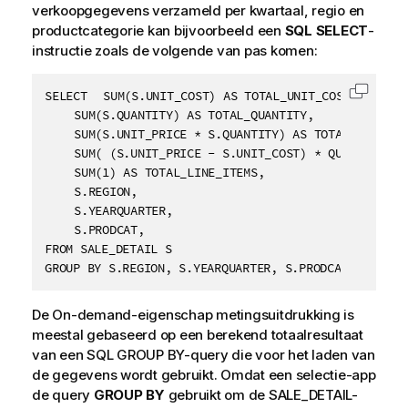
verkoopgegevens verzameld per kwartaal, regio en
productcategorie kan bijvoorbeeld een
SQL SELECT
-
instructie zoals de volgende van pas komen:
SELECT 	SUM(S.UNIT_COST) AS TOTAL_UNIT_COST,

Code k
	SUM(S.QUANTITY) AS TOTAL_QUANTITY,

	SUM(S.UNIT_PRICE * S.QUANTITY) AS TOTAL_SALE,

	SUM( (S.UNIT_PRICE - S.UNIT_COST) * QUANTITY) AS TOTAL_PROFIT,

	SUM(1) AS TOTAL_LINE_ITEMS,

	S.REGION,

	S.YEARQUARTER,

	S.PRODCAT,

FROM SALE_DETAIL S

GROUP BY S.REGION, S.YEARQUARTER, S.PRODCAT
De On-demand-eigenschap metingsuitdrukking is
meestal gebaseerd op een berekend totaalresultaat
van een
SQL GROUP BY
-query die voor het laden van
de gegevens wordt gebruikt. Omdat een selectie-app
de query
GROUP BY
gebruikt om de
SALE_DETAIL
-