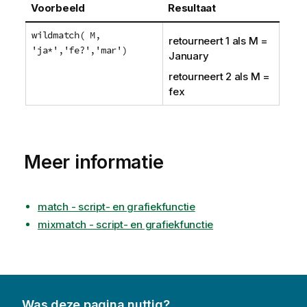
Voorbeeld
Resultaat
wildmatch( M,
retourneert
1
als
M
=
'ja*','fe?','mar')
January
retourneert
2
als
M
=
fex
Meer informatie
match - script- en grafiekfunctie
mixmatch - script- en grafiekfunctie
Was deze pagina nuttig?