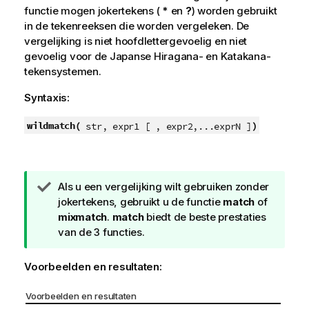
functie mogen jokertekens (
*
en
?
) worden gebruikt
in de tekenreeksen die worden vergeleken. De
vergelijking is niet hoofdlettergevoelig en niet
gevoelig voor de Japanse Hiragana- en Katakana-
tekensystemen.
Syntaxis:
wildmatch(
)
str, expr1 [ , expr2,...exprN ]
T
Als u een vergelijking wilt gebruiken zonder
i
jokertekens, gebruikt u de functie
match
of
p
mixmatch
.
match
biedt de beste prestaties
van de 3 functies.
Voorbeelden en resultaten:
Voorbeelden en resultaten