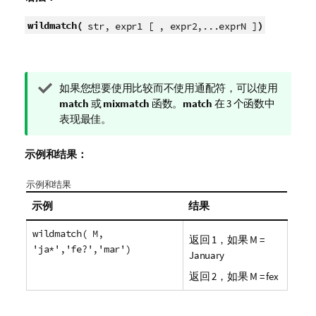
wildmatch(
)
str, expr1 [ , expr2,...exprN ]
提
如果您想要使用比较而不使用通配符，可以使用
示
match
或
mixmatch
函数。
match
在 3 个函数中
注
表现最佳。
释
示例和结果：
示例和结果
示例
结果
wildmatch( M,
返回
1
，如果
M
=
'ja*','fe?','mar')
January
返回
2
，如果
M
=
fex