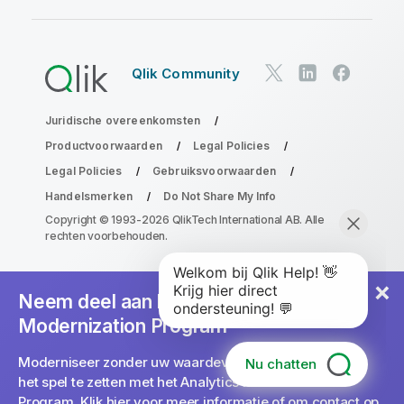
Qlik Community
Juridische overeenkomsten
Productvoorwaarden
Legal Policies
Legal Policies
Gebruiksvoorwaarden
Handelsmerken
Do Not Share My Info
Copyright © 1993-2026 QlikTech International AB. Alle
rechten voorbehouden.
Neem deel aan het Analytics
Modernization Program
Moderniseer zonder uw waardevolle QlikView-apps op
Nu chatten
het spel te zetten met het Analytics Modernization
Program.
Klik hier
voor meer informatie of om contact op