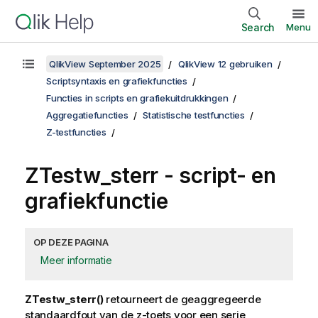
Search
Menu
QlikView September 2025
QlikView 12 gebruiken
Scriptsyntaxis en grafiekfuncties
Functies in scripts en grafiekuitdrukkingen
Aggregatiefuncties
Statistische testfuncties
Z-testfuncties
ZTestw_sterr
- script- en
grafiekfunctie
OP DEZE PAGINA
Meer informatie
ZTestw_sterr()
retourneert de geaggregeerde
standaardfout van de z-toets voor een serie