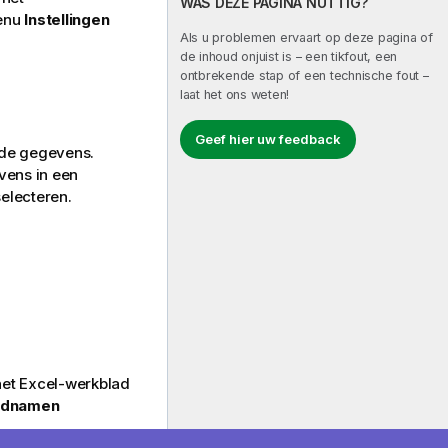
WAS DEZE PAGINA NUTTIG?
menu
Instellingen
Als u problemen ervaart op deze pagina of
de inhoud onjuist is – een tikfout, een
ontbrekende stap of een technische fout –
laat het ons weten!
Geef hier uw feedback
 de gegevens.
vens in een
electeren.
 het Excel-werkblad
ldnamen