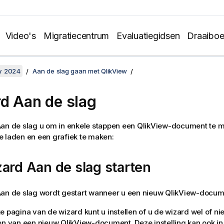
Video's
Migratiecentrum
Evaluatiegidsen
Draaibo
y 2024
Aan de slag gaan met QlikView
d Aan de slag
Aan de slag u om in enkele stappen een QlikView-document te 
 laden en een grafiek te maken:
ard Aan de slag starten
an de slag wordt gestart wanneer u een nieuw QlikView-docume
e pagina van de wizard kunt u instellen of u de wizard wel of ni
en van een nieuw QlikView-document. Deze instelling kan ook in