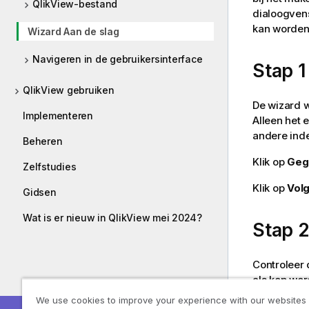
QlikView-bestand
dialoogven
kan worden
Wizard Aan de slag
Navigeren in de gebruikersinterface
Stap 1
QlikView gebruiken
De wizard 
Implementeren
Alleen het 
andere inde
Beheren
Klik op
Geg
Zelfstudies
Klik op
Vol
Gidsen
Wat is er nieuw in QlikView mei 2024?
Stap 
Controleer 
als kop wor
genoemd.
We use cookies to improve your experience with our websites