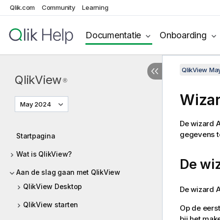
Qlik.com
Community
Learning
Documentatie
Onboarding
QlikView Ma
QlikView
®
Wizar
May 2024
De wizard 
gegevens te
Startpagina
Wat is QlikView?
De wiz
Aan de slag gaan met QlikView
QlikView Desktop
De wizard A
QlikView starten
Op de eerst
bij het mak