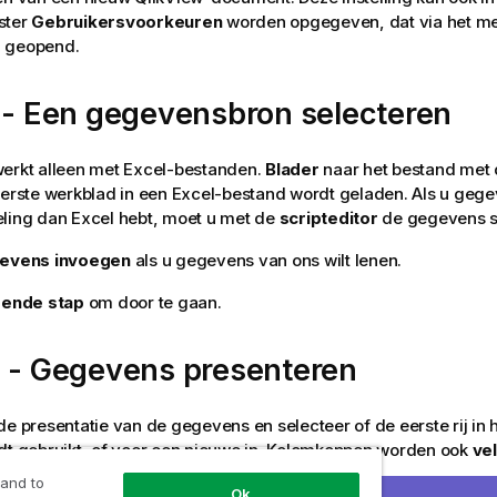
ster
Gebruikersvoorkeuren
worden opgegeven, dat via het 
 geopend.
 - Een gegevensbron selecteren
werkt alleen met Excel-bestanden.
Blader
naar het bestand met
eerste werkblad in een Excel-bestand wordt geladen. Als u gege
ling dan Excel hebt, moet u met de
scripteditor
de gegevens s
evens invoegen
als u gegevens van ons wilt lenen.
gende stap
om door te gaan.
2 - Gegevens presenteren
de presentatie van de gegevens en selecteer of de eerste rij in
dt gebruikt, of voer een nieuwe in. Kolomkoppen worden ook
ve
 and to
Ok