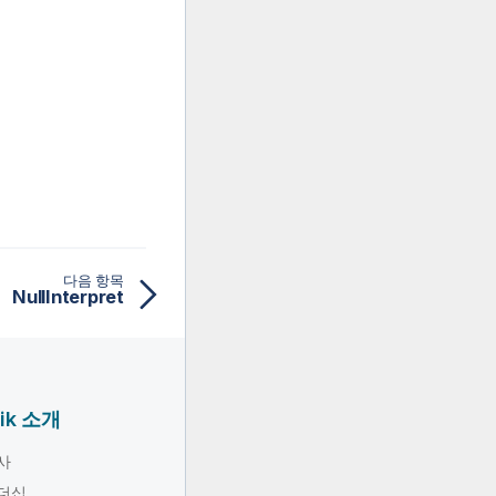
다음 항목
NullInterpret
lik 소개
사
더십