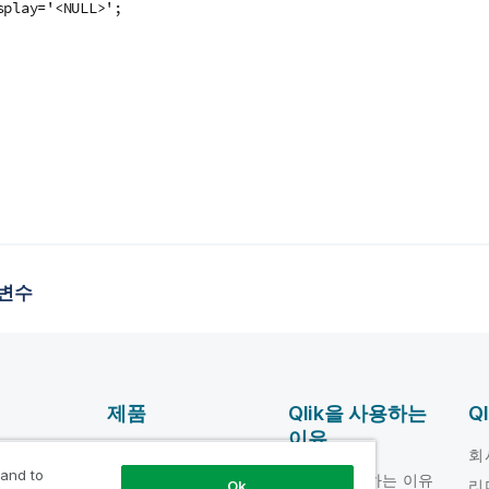
splay='<NULL>';
 변수
제품
Qlik을 사용하는
Q
이유
DATA
움말 비디오
회
INTEGRATION 및
 and to
Qlik을 사용하는 이유
loper
리
Ok
품질