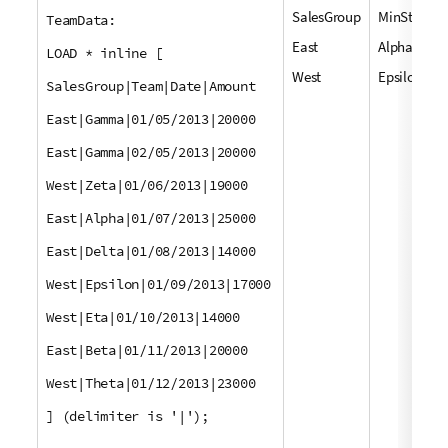
SalesGroup
MinString1
TeamData:
East
Alpha
LOAD * inline [
West
Epsilon
SalesGroup|Team|Date|Amount
East|Gamma|01/05/2013|20000
East|Gamma|02/05/2013|20000
West|Zeta|01/06/2013|19000
East|Alpha|01/07/2013|25000
East|Delta|01/08/2013|14000
West|Epsilon|01/09/2013|17000
West|Eta|01/10/2013|14000
East|Beta|01/11/2013|20000
West|Theta|01/12/2013|23000
] (delimiter is '|');