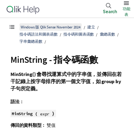
功能
Search
表
Windows 版 Qlik Sense November 2024
建立
指令碼語法和圖表函數
指令碼和圖表函數
彙總函數
字串彙總函數
MinString - 指令碼函數
MinString()
會尋找運算式中的字串值，並傳回在若
干記錄上按字母排序的第一個文字值，如
group by
子句所定義。
語法：
)
MinString (
expr
傳回的資料類型：
雙值