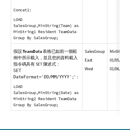
Concat1:
LOAD
SalesGroup,MinString(Team) as
MinString1 Resident TeamData
Group By SalesGroup;
假設
TeamData
表格已如前一個範
SalesGroup
MinString2
例中所示載入，並且您的資料載入
East
01/05/2013
指令碼具有
SET
陳述式：
West
01/06/2013
SET
'：
DateFormat='DD/MM/YYYY';
LOAD
SalesGroup,MinString(Date) as
MinString2 Resident TeamData
Group By SalesGroup;