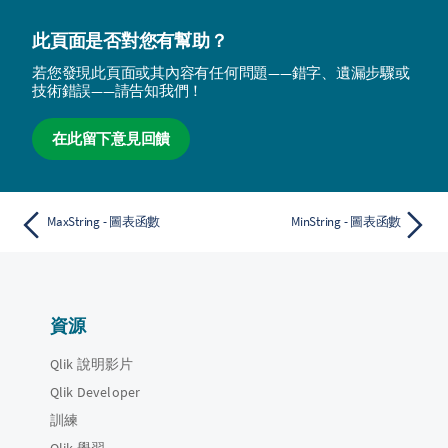
此頁面是否對您有幫助？
若您發現此頁面或其內容有任何問題——錯字、遺漏步驟或
技術錯誤——請告知我們！
在此留下意見回饋
MaxString - 圖表函數
MinString - 圖表函數
資源
Qlik 說明影片
Qlik Developer
訓練
Qlik 學習