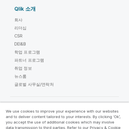
Qlik 소개
회사
리더십
CSR
DEI&B
학업 프로그램
파트너 프로그램
취업 정보
뉴스룸
글로벌 사무실/연락처
We use cookies to improve your experience with our websites
Qlik Community
and to deliver content tailored to your interests. By clicking ‘Ok’,
you accept the use of additional cookies which may involve
data transmission to third parties. Refer to our Privacy & Cookie
법적 계약
제품 약관
Legal Policies