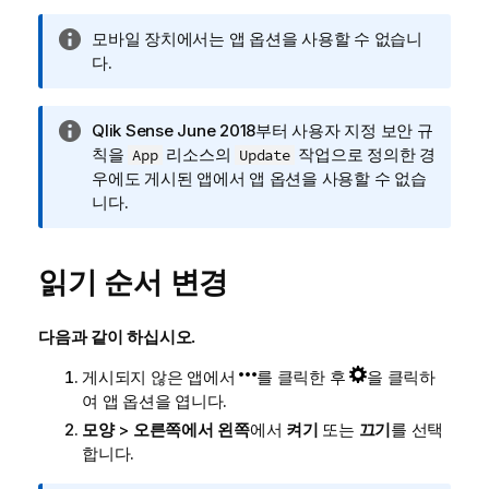
정
모바일 장치에서는 앱 옵션을 사용할 수 없습니
보
다.
메
모
정
Qlik Sense
June 2018부터 사용자 지정 보안 규
보
칙을
리소스의
작업으로 정의한 경
App
Update
메
우에도 게시된 앱에서 앱 옵션을 사용할 수 없습
모
니다.
읽기 순서 변경
다음과 같이 하십시오.
게시되지 않은 앱에서
를 클릭한 후
을 클릭하
여 앱 옵션을 엽니다.
모양
>
오른쪽에서 왼쪽
에서
켜기
또는
끄기
를 선택
합니다.