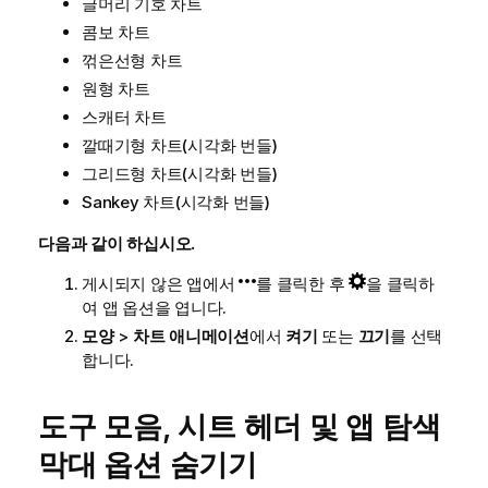
글머리 기호 차트
콤보 차트
꺾은선형 차트
원형 차트
스캐터 차트
깔때기형 차트(시각화 번들)
그리드형 차트(시각화 번들)
Sankey 차트(시각화 번들)
다음과 같이 하십시오.
게시되지 않은 앱에서
를 클릭한 후
을 클릭하
여 앱 옵션을 엽니다.
모양
>
차트 애니메이션
에서
켜기
또는
끄기
를 선택
합니다.
도구 모음, 시트 헤더 및 앱 탐색
막대 옵션 숨기기