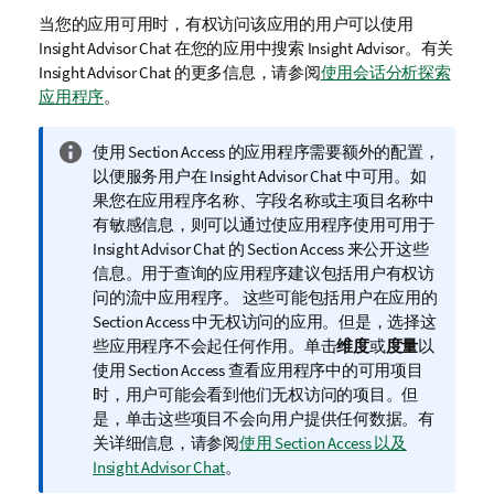
当您的应用可用时，有权访问该应用的用户可以使用
Insight Advisor Chat 在您的应用中搜索 Insight Advisor。
有关
Insight Advisor Chat
的更多信息，请参阅
使用会话分析探索
应用程序
。
信
使用 Section Access 的应用程序需要额外的配置，
息
以便服务用户在
Insight Advisor Chat
中可用。如
注
果您在应用程序名称、字段名称或主项目名称中
释
有敏感信息，则可以通过使应用程序使用可用于
Insight Advisor Chat
的 Section Access 来公开这些
信息。
用于查询的应用程序建议包括用户有权访
问的流中应用程序。
这些可能包括用户在应用的
Section Access 中无权访问的应用。但是，选择这
些应用程序不会起任何作用。单击
维度
或
度量
以
使用 Section Access 查看应用程序中的可用项目
时，用户可能会看到他们无权访问的项目。但
是，单击这些项目不会向用户提供任何数据。
有
关详细信息，请参阅
使用 Section Access 以及
Insight Advisor Chat
。