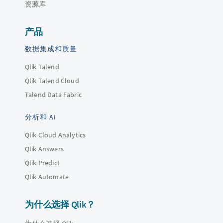
资源库
产品
数据集成和质量
Qlik Talend
Qlik Talend Cloud
Talend Data Fabric
分析和 AI
Qlik Cloud Analytics
Qlik Answers
Qlik Predict
Qlik Automate
为什么选择 Qlik？