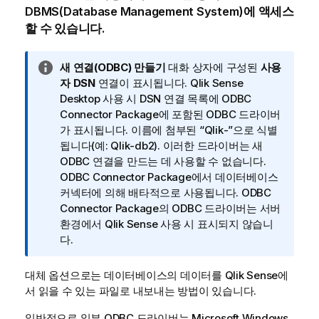
DBMS
(
Database Management System
)에 액세스
할 수 있습니다.
정
새 연결(ODBC) 만들기
대화 상자에 구성된
사용
보
자 DSN
연결이 표시됩니다.
Qlik Sense
메
Desktop
사용 시
DSN
연결 목록에
ODBC
모
Connector Package
에 포함된
ODBC
드라이버
가 표시됩니다. 이름에 첨부된 “
Qlik
-”으로 식별
됩니다(예:
Qlik
-
db2
). 이러한 드라이버는 새
ODBC
연결을 만드는 데 사용할 수 없습니다.
ODBC Connector Package
에서 데이터베이스
커넥터에 의해 배타적으로 사용됩니다.
ODBC
Connector Package
의
ODBC
드라이버는 서버
환경에서
Qlik Sense
사용 시 표시되지 않습니
다.
대체 옵션으로는 데이터베이스의 데이터를
Qlik Sense
에
서 읽을 수 있는 파일로 내보내는 방법이 있습니다.
일반적으로 일부
ODBC
드라이버는
Microsoft Windows