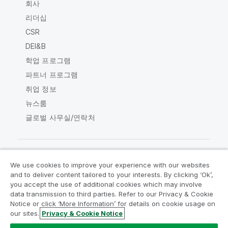
회사
리더십
CSR
DEI&B
학업 프로그램
파트너 프로그램
취업 정보
뉴스룸
글로벌 사무실/연락처
We use cookies to improve your experience with our websites
Qlik Community
and to deliver content tailored to your interests. By clicking ‘Ok’,
you accept the use of additional cookies which may involve
data transmission to third parties. Refer to our Privacy & Cookie
법적 계약
제품 약관
Legal Policies
Notice or click ‘More Information’ for details on cookie usage on
Legal Policies
사용 약관
상표
our sites.
Privacy & Cookie Notice
Do Not Share My Info