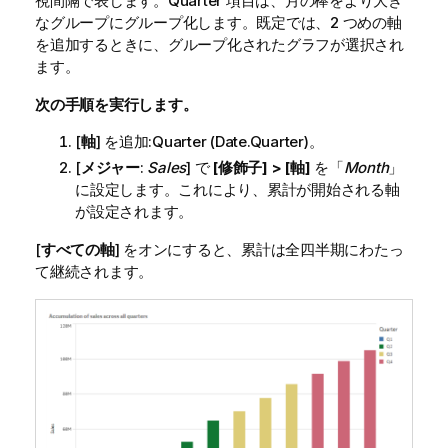
視間隔で表します。
Quarter
項目は、月の棒をより大き
なグループにグループ化します。既定では、2 つめの軸
を追加するときに、グループ化されたグラフが選択され
ます。
次の手順を実行します。
[
軸
] を追加:
Quarter
(Date.Quarter)。
[
メジャー
:
Sales
] で
[修飾子] > [軸]
を「
Month
」
に設定します。これにより、累計が開始される軸
が設定されます。
[
すべての軸
] をオンにすると、累計は全四半期にわたっ
て継続されます。