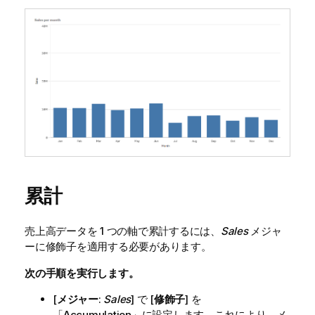
累計
売上高データを 1 つの軸で累計するには、
Sales
メジャ
ーに修飾子を適用する必要があります。
次の手順を実行します。
[
メジャー
:
Sales
] で [
修飾子
] を
「
Accumulation
」に設定します。これにより、メ