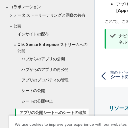
アプリ
コラボレーション
[
App
データ ストーリーテリングと洞察の共有
これで、こ
公開
インサイトの配布
ヒ
ナビ
ン
ネル
Qlik Sense Enterprise ストリームへの
ト
公開
メ
ハブからのアプリの公開
モ
ハブからのアプリの再公開
前のトピ
シート
アプリのプロパティの管理
シートの公開
シートの公開中止
リソー
アプリの公開シートへのシートの追加
Qlik ヘ
アプリの公開シートからのシートの削
We use cookies to improve your experience with our websites
Qlik Deve