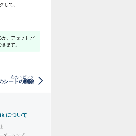
ックして、
するか、アセット パ
できます。
次のトピック
のシートの削除
lik について
社
ーダーシップ