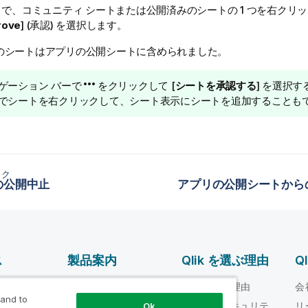
で、コミュニティ シートまたは公開済みのシートの 1 つを右クリ
rove
] (承認) を選択します。
のシートはアプリの公開シートに含められました。
ゲーション バーで
をクリックして [
シートを承認する
] を選択
でシートを右クリックして、シート表示にシートを追加することも
ック
の公開中止
アプリの公開シートから
ス
製品案内
Qlik を選ぶ理由
Q
データ統合とデータ
ルプ ビデオ
Qlik を選ぶ理由
会
品質
 and to
loper
信頼性とセキュリテ
リ
Ok