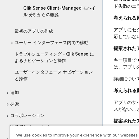
ド失敗のエ
Qlik Sense Client-Managed モバイ
ル 分析からの離脱
考えられる
アプリにセ
最初のアプリの作成
応していな
ユーザー インターフェース内での移動
提案された
トラブルシューティング - Qlik Sense に
キー項目で
よるナビゲーションと操作
は、アプリ
ユーザーインタフェース ナビゲーション
詳細につい
と操作
考えられる
追加
アプリのサ
探索
スがないこ
コラボレーション
提案された
開発者向けのヘルプ
iOS
デバイ
We use cookies to improve your experience with our websites
Qlik Sense のチュートリアル