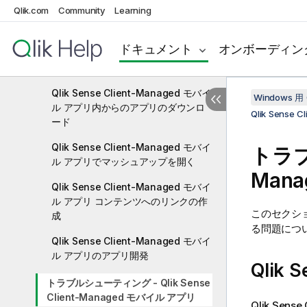
Qlik.com
Community
Learning
Qlik Sense Client-Managed モバイ
ル アプリを開く
ドキュメント
オンボーディン
Qlik Sense Client-Managed モバイ
ル アプリでアプリを開く
Qlik Sense Client-Managed モバイ
Windows 用 
ル アプリ内からのアプリのダウンロ
Qlik Sense
ード
Qlik Sense Client-Managed モバイ
トラ
ル アプリでマッシュアップを開く
Man
Qlik Sense Client-Managed モバイ
ル アプリ コンテンツへのリンクの作
このセクシ
成
る問題につ
Qlik Sense Client-Managed モバイ
ル アプリのアプリ開発
Qlik S
トラブルシューティング - Qlik Sense
Client-Managed モバイル アプリ
Qlik Sens