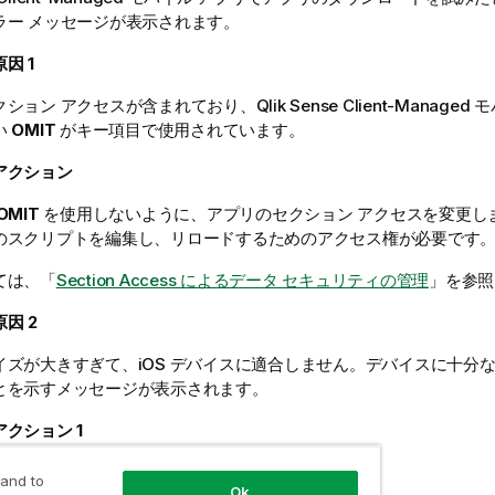
ラー メッセージが表示されます。
原因
1
クション アクセスが含まれており、
Qlik Sense Client-Managed
い
OMIT
がキー項目で使用されています。
アクション
OMIT
を使用しないように、アプリのセクション アクセスを変更し
のスクリプトを編集し、リロードするためのアクセス権が必要です
ては、「
Section Access によるデータ セキュリティの管理
」を参照
原因
2
イズが大きすぎて、
iOS
デバイスに適合しません。デバイスに十分な
とを示すメッセージが表示されます。
アクション
1
スから別のアプリとメディアを削除してください。
 and to
Ok