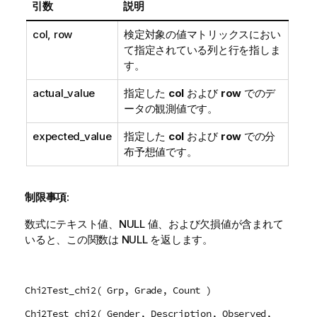
引数
説明
col, row
検定対象の値マトリックスにおい
て指定されている列と行を指しま
す。
actual_value
指定した
col
および
row
でのデ
ータの観測値です。
expected_value
指定した
col
および
row
での分
布予想値です。
制限事項:
数式にテキスト値、
NULL
値、および欠損値が含まれて
いると、この関数は
NULL
を返します。
Chi2Test_chi2( Grp, Grade, Count )
Chi2Test_chi2( Gender, Description, Observed,