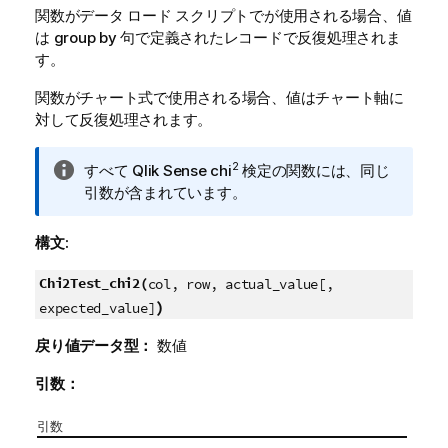
関数がデータ ロード スクリプトでが使用される場合、値
は group by 句で定義されたレコードで反復処理されま
す。
関数がチャート式で使用される場合、値はチャート軸に
対して反復処理されます。
情
2
すべて
Qlik Sense
chi
検定の関数には、同じ
報
引数が含まれています。
メ
モ
構文:
Chi2Test_chi2(
col, row, actual_value[,
)
expected_value]
戻り値データ型：
数値
引数：
引数