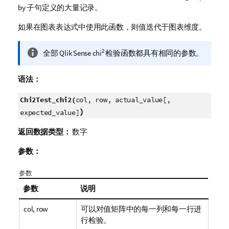
by 子句定义的大量记录。
如果在图表表达式中使用此函数，则值迭代于图表维度。
信
2
全部
Qlik Sense
chi
检验函数都具有相同的参数。
息
注
语法：
释
Chi2Test_chi2(
col, row, actual_value[,
)
expected_value]
返回数据类型：
数字
参数：
参数
参数
说明
col, row
可以对值矩阵中的每一列和每一行进
行检验。