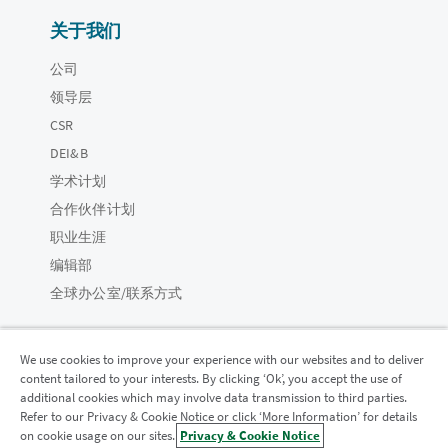
关于我们
公司
领导层
CSR
DEI&B
学术计划
合作伙伴计划
职业生涯
编辑部
全球办公室/联系方式
We use cookies to improve your experience with our websites and to deliver
content tailored to your interests. By clicking ‘Ok’, you accept the use of
Qlik 社区
additional cookies which may involve data transmission to third parties.
Refer to our Privacy & Cookie Notice or click ‘More Information’ for details
on cookie usage on our sites.
Privacy & Cookie Notice
法律协议
产品条款
Legal Policies
法律条规