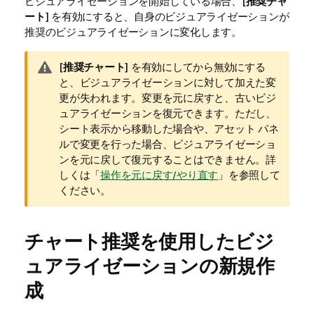
ビジュアライゼーションを開始している場合、[
推奨チャ
ート
] を有効にすると、自身のビジュアライゼーションが
推奨のビジュアライゼーションに変化します。
警
[
推奨チャート
] を有効にしてから無効にする
告
と、ビジュアライゼーションに対して加えた変
メ
更が失われます。変更を元に戻すと、古いビジ
モ
ュアライゼーションを復元できます。ただし、
シート表示から移動した場合や、アセット パネ
ルで変更を行った場合、ビジュアライゼーショ
ンを元に戻して復元することはできません。
詳
しくは「
操作を元に戻す/やり直す
」を参照して
ください。
チャート推奨を使用したビジ
ュアライゼーションの新規作
成