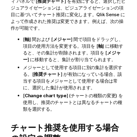
ィ パネルで [
推奨チャート
] を有効にすると、選択したビ
ジュアライゼーションは、ビジュアライゼーションの項
目に基づいてチャート推奨に変化します。
Qlik Sense
に
よって作成された推奨は変更できます。例えば、次の操
作が可能です。
[
軸
] 間および [
メジャー
] 間で項目をドラッグし、
項目の使用方法を変更する。項目を [
軸
] に移動す
ると、その集計が削除されます。項目を [
メジャ
ー
] に移動すると、集計が割り当てられます。
メジャーとして使用する項目に別の集計を選択す
る。[
推奨チャート
] が有効になっている場合、該
当する項目をメジャーとして使用する場合は常
に、選択した集計が使用されます。
[
Change chart type
] (チャートの種類の変更) を
使用し、推奨のチャートとは異なるチャートの種
類を選択する。
チャート推奨を使用する場合