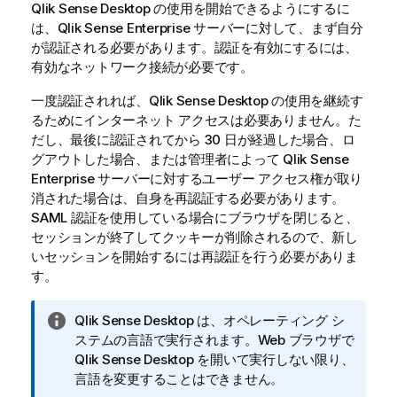
Qlik Sense Desktop
の使用を開始できるようにするに
は、
Qlik Sense Enterprise
サーバーに対して、まず自分
が認証される必要があります。認証を有効にするには、
有効なネットワーク接続が必要です。
一度認証されれば、
Qlik Sense Desktop
の使用を継続す
るためにインターネット アクセスは必要ありません。た
だし、最後に認証されてから 30 日が経過した場合、ロ
グアウトした場合、または管理者によって
Qlik Sense
Enterprise
サーバーに対するユーザー アクセス権が取り
消された場合は、自身を再認証する必要があります。
SAML 認証を使用している場合にブラウザを閉じると、
セッションが終了してクッキーが削除されるので、新し
いセッションを開始するには再認証を行う必要がありま
す。
情
Qlik Sense Desktop
は、オペレーティング シ
報
ステムの言語で実行されます。Web ブラウザで
メ
Qlik Sense Desktop
を開いて実行しない限り、
モ
言語を変更することはできません。