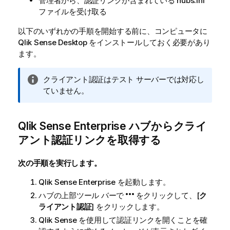
管理者から、認証リンクが含まれている hubs.ini
ファイルを受け取る
以下のいずれかの手順を開始する前に、コンピュータに
Qlik Sense Desktop
をインストールしておく必要があり
ます。
情
クライアント認証はテスト サーバーでは対応し
報
ていません。
メ
モ
Qlik Sense Enterprise
ハブからクライ
アント認証リンクを取得する
次の手順を実行します。
Qlik Sense Enterprise
を起動します。
ハブの上部ツール バーで
をクリックして、[
ク
ライアント認証
] をクリックします。
Qlik Sense
を使用して認証リンクを開くことを確