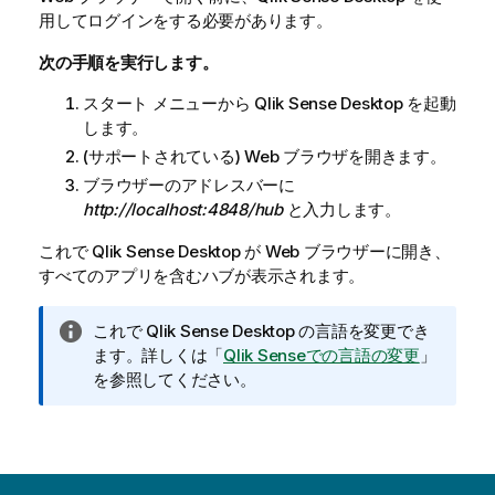
用してログインをする必要があります。
次の手順を実行します。
スタート メニューから
Qlik Sense Desktop
を起動
します。
(サポートされている) Web ブラウザを開きます。
ブラウザーのアドレスバーに
http://localhost:4848/hub
と入力します。
これで
Qlik Sense Desktop
が Web ブラウザーに開き、
すべてのアプリを含むハブが表示されます。
情
これで
Qlik Sense Desktop
の言語を変更でき
報
ます。
詳しくは「
Qlik Senseでの言語の変更
」
メ
を参照してください。
モ