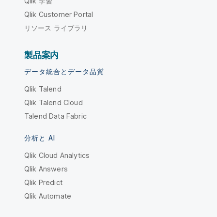
Qlik 学習
Qlik Customer Portal
リソース ライブラリ
製品案内
データ統合とデータ品質
Qlik Talend
Qlik Talend Cloud
Talend Data Fabric
分析と AI
Qlik Cloud Analytics
Qlik Answers
Qlik Predict
Qlik Automate