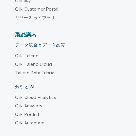
Qlik 学習
Qlik Customer Portal
リソース ライブラリ
製品案内
データ統合とデータ品質
Qlik Talend
Qlik Talend Cloud
Talend Data Fabric
分析と AI
Qlik Cloud Analytics
Qlik Answers
Qlik Predict
Qlik Automate