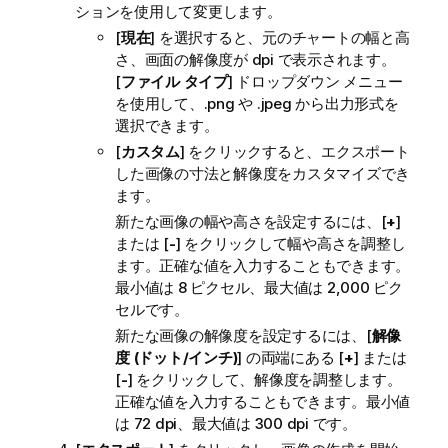
ションを使用して変更します。
[
現在
] を選択すると、元のチャートの幅と高
さ、画面の解像度が dpi で表示されます。
[
ファイル タイプ
] ドロップダウン メニュー
を使用して、
.png
や
.jpeg
から出力形式を
選択できます。
[
カスタム
] をクリックすると、エクスポート
した画像の寸法と解像度をカスタマイズでき
ます。
新たな画像の幅や高さを設定するには、[
+
]
または [
-
] をクリックして幅や高さを調整し
ます。正確な値を入力することもできます。
最小値は 8 ピクセル、最大値は 2,000 ピク
セルです。
新たな画像の解像度を設定するには、[
解像
度 (ドット/インチ)
] の両端にある [
+
] または
[
-
] をクリックして、解像度を調整します。
正確な値を入力することもできます。最小値
は 72 dpi、最大値は 300 dpi です。