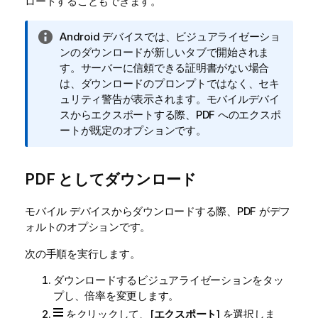
ロードすることもできます。
情
Android デバイスでは、ビジュアライゼーショ
報
ンのダウンロードが新しいタブで開始されま
メ
す。サーバーに信頼できる証明書がない場合
モ
は、ダウンロードのプロンプトではなく、セキ
ュリティ警告が表示されます。モバイルデバイ
スからエクスポートする際、PDF へのエクスポ
ートが既定のオプションです。
PDF としてダウンロード
モバイル デバイスからダウンロードする際、PDF がデフ
ォルトのオプションです。
次の手順を実行します。
ダウンロードするビジュアライゼーションをタッ
プし、倍率を変更します。
をクリックして、[
エクスポート
] を選択しま