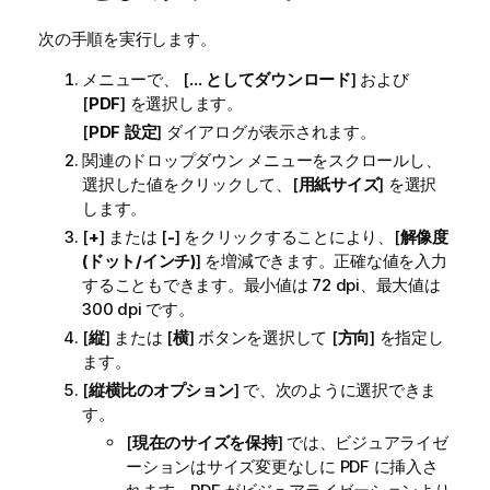
次の手順を実行します。
メニューで、 [
... としてダウンロード
] および
[
PDF
] を選択します。
[
PDF 設定
] ダイアログが表示されます。
関連のドロップダウン メニューをスクロールし、
選択した値をクリックして、[
用紙サイズ
] を選択
します。
[
+
] または [
-
] をクリックすることにより、[
解像度
(ドット/インチ)
] を増減できます。正確な値を入力
することもできます。最小値は 72 dpi、最大値は
300 dpi です。
[
縦
] または [
横
] ボタンを選択して [
方向
] を指定し
ます。
[
縦横比のオプション
] で、次のように選択できま
す。
[
現在のサイズを保持
] では、ビジュアライゼ
ーションはサイズ変更なしに
PDF
に挿入さ