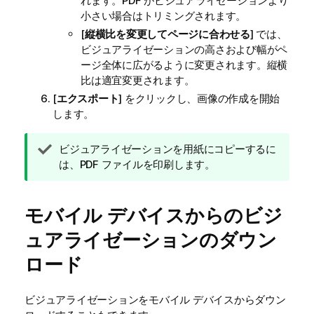
れます。
PDF
がビジュアライゼーションより
小さい場合はトリミングされます。
[
縦横比を変更してページに合わせる
] では、
ビジュアライゼーションの高さおよび幅がペ
ージ全体に広がるように変更されます。縦横
比は適宜変更されます。
[
エクスポート
] をクリックし、画像の作成を開始
します。
ヒ
ビジュアライゼーションを用紙にコピーするに
ン
は、PDF ファイルを印刷します。
ト
メ
モバイル デバイスからのビジ
モ
ュアライゼーションのダウン
ロード
ビジュアライゼーションをモバイル デバイスからダウン