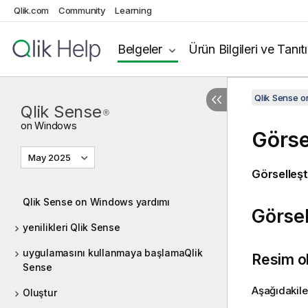
Qlik.com
Community
Learning
Belgeler
Ürün Bilgileri ve Tanıt
Qlik Sense 
Qlik Sense
®
on
Windows
Görse
May 2025
Görselleşt
Qlik Sense on Windows yardımı
Görsel
yenilikleri Qlik Sense
uygulamasını kullanmaya başlamaQlik
Resim ol
Sense
Aşağıdakile
Oluştur