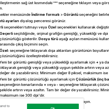
lleştirmenin sağ üst kısmındaki
seçeneğine tıklayın veya gör
n.
nekler menüsünde
İndirme formatı
>
Görüntü
seçeneğini belirle
tü ayarları
diyalog penceresi görünür.
li
seçenekleri tutmayı veya
Özel
seçenekleri kullanarak değişti
Geçerli
seçildiğinde, orijinal grafiğin genişliği, yüksekliği ve dp
çözünürlüğü gösterilir.
Dosya türü
aşağı açılan menüsünü kulla
arasında çıkış biçimini seçin.
Özel:
seçeneğine tıklayarak dışa aktarılan görüntünün boyutların
çözünürlüğünü özelleştirebilirsiniz.
Yeni bir görüntü genişliği veya yüksekliği ayarlamak için
+
ya d
tıklayarak genişliği veya yüksekliği uygun şekilde artırın veya az
değer de yazabilirsiniz. Minimum değer 8 piksel, maksimum ise 
Yeni bir görüntü çözünürlüğü ayarlamak için
Çözünürlük (inç ba
seçeneğinin kenarlarında
+
veya
-
seçeneğine tıklayarak çözünü
şekilde artırın veya azaltın. Tam bir değer de yazabilirsiniz. Mi
maksimum ise 300 dpi'dir.
tüyü oluşturmaya başlamak için
Dışa aktar
'a tıklayın.
 and to
Ok