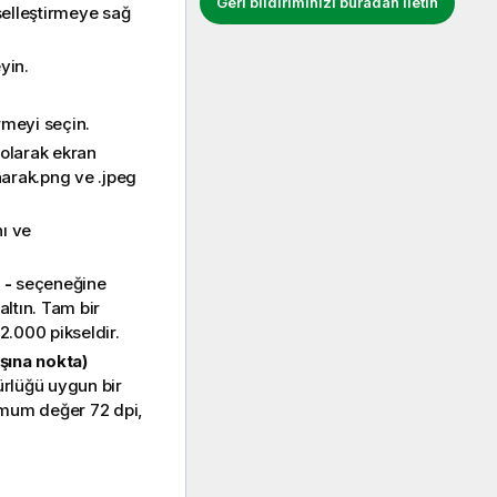
Geri bildiriminizi buradan iletin
selleştirmeye sağ
yin.
rmeyi seçin.
i olarak ekran
narak
.png
ve
.jpeg
ı ve
a
-
seçeneğine
altın. Tam bir
2.000 pikseldir.
şına nokta)
rlüğü uygun bir
nimum değer 72 dpi,