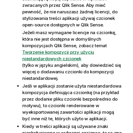
zwracanych przez
Qlik Sense
. Aby mieć
pewność, że nie naruszasz żadnej licencji, do
stylizowania treści aplikacji używaj czcionek
open-source dostępnych w
Qlik Sense
.
Jeżeli masz wymagane licencje na czcionkę,
która nie jest dostępna w domyślnych
kompozycjach
Qlik Sense
, zobacz temat
Tworzenie kompozycji przy użyciu
niestandardowych czcionek
(tylko w języku angielskim)
, aby dowiedzieć się
więcej o dodawaniu czcionki do kompozycji
niestandardowej.
Jeśli w aplikacji zostanie użyta niestandardowa
kompozycja definiująca czcionkę (na przykład
przez dodanie pliku czcionki bezpośrednio do
motywu), to czcionki renderowane w
wyeksportowanej zawartości aplikacji mogą
być inne niż te, których użyto w aplikacji.
Kiedy w treści aplikacji są używane znaki
nieobsługiwane w wybranej czcionce, to są one