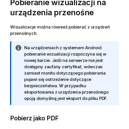
Pobieranie wizualizacji na
z
ó
urządzenia przenośne
w
k
a
Wizualizacje można również pobierać z urządzeń
przenośnych.
I
Na urządzeniach z systemem Android
n
pobieranie wizualizacji rozpoczyna się w
f
nowej karcie. Jeśli na serwerze nie jest
o
dostępny zaufany certyfikat, wówczas
r
zamiast monitu dotyczącego pobierania
m
pojawi się ostrzeżenie dotyczące
a
bezpieczeństwa. W przypadku
c
eksportowania z urządzenia przenośnego
j
opcją domyślną jest eksport do pliku PDF.
a
Pobierz jako PDF